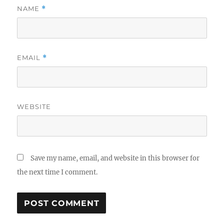
NAME
*
EMAIL
*
WEBSITE
Save my name, email, and website in this browser for
the next time I comment.