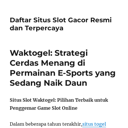
Daftar Situs Slot Gacor Resmi
dan Terpercaya
Waktogel: Strategi
Cerdas Menang di
Permainan E-Sports yang
Sedang Naik Daun
Situs Slot Waktogel: Pilihan Terbaik untuk
Penggemar Game Slot Online
Dalam beberapa tahun terakhir,
situs togel