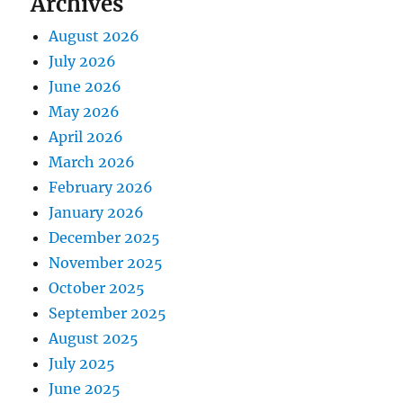
Archives
August 2026
July 2026
June 2026
May 2026
April 2026
March 2026
February 2026
January 2026
December 2025
November 2025
October 2025
September 2025
August 2025
July 2025
June 2025