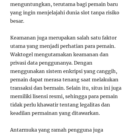
menguntungkan, terutama bagi pemain baru
yang ingin menjelajahi dunia slot tanpa risiko
besar.
Keamanan juga merupakan salah satu faktor
utama yang menjadi perhatian para pemain.
Waktogel mengutamakan keamanan dan
privasi data penggunanya. Dengan
menggunakan sistem enkripsi yang canggih,
pemain dapat merasa tenang saat melakukan
transaksi dan bermain. Selain itu, situs ini juga
memiliki lisensi resmi, sehingga para pemain
tidak perlu khawatir tentang legalitas dan
keadilan permainan yang ditawarkan.
Antarmuka yang ramah pengguna juga