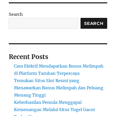
Search
SEARCH
Recent Posts
Cara Efektif Mendapatkan Bonus Melimpah
di Platform Taruhan Terpercaya
Temukan Situs Slot Resmi yang
Menawarkan Bonus Melimpah dan Peluang
Menang Tinggi
Keberhasilan Pemula Menggapai
Kemenangan Melalui Situs Togel Gacor