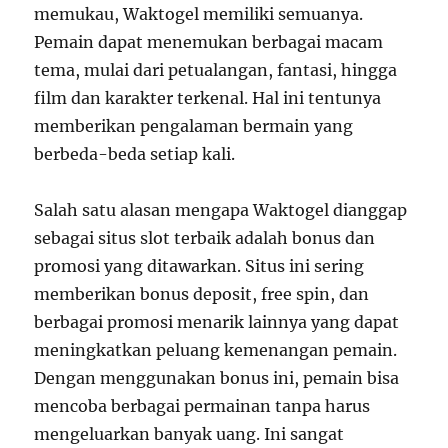
memukau, Waktogel memiliki semuanya.
Pemain dapat menemukan berbagai macam
tema, mulai dari petualangan, fantasi, hingga
film dan karakter terkenal. Hal ini tentunya
memberikan pengalaman bermain yang
berbeda-beda setiap kali.
Salah satu alasan mengapa Waktogel dianggap
sebagai situs slot terbaik adalah bonus dan
promosi yang ditawarkan. Situs ini sering
memberikan bonus deposit, free spin, dan
berbagai promosi menarik lainnya yang dapat
meningkatkan peluang kemenangan pemain.
Dengan menggunakan bonus ini, pemain bisa
mencoba berbagai permainan tanpa harus
mengeluarkan banyak uang. Ini sangat