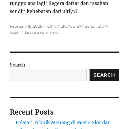
tunggu apa lagi? Segera daftar dan rasakan
sendiri kehebatan dari ulti77!
Posted
Tags
February 19, 2026
ulti 77
,
ulti77
,
ulti77 daftar
,
ulti77
on
on
login
Leave a comment
Alasan
Slot
Ini
Selalu
Jadi
Search
Andalan
Pemain
SEARCH
Berpengalaman
Recent Posts
Pelajari Teknik Menang di Mesin Slot dan