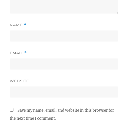
NAME
*
EMAIL
*
WEBSITE
Save my name, email, and website in this browser for
the next time I comment.