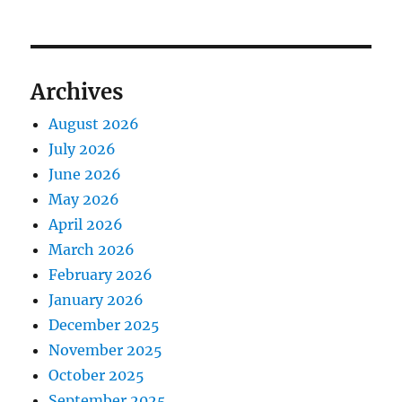
Archives
August 2026
July 2026
June 2026
May 2026
April 2026
March 2026
February 2026
January 2026
December 2025
November 2025
October 2025
September 2025