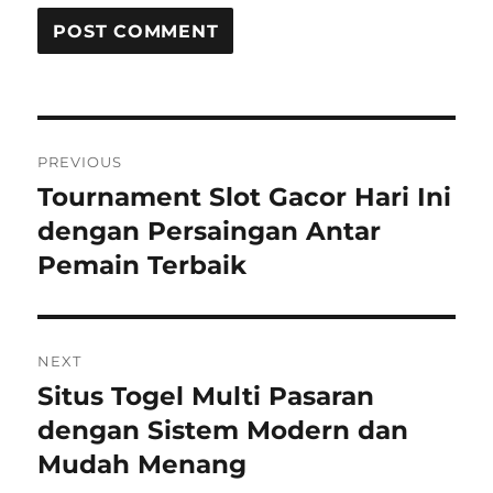
Post
PREVIOUS
navigation
Tournament Slot Gacor Hari Ini
Previous
post:
dengan Persaingan Antar
Pemain Terbaik
NEXT
Situs Togel Multi Pasaran
Next
post:
dengan Sistem Modern dan
Mudah Menang