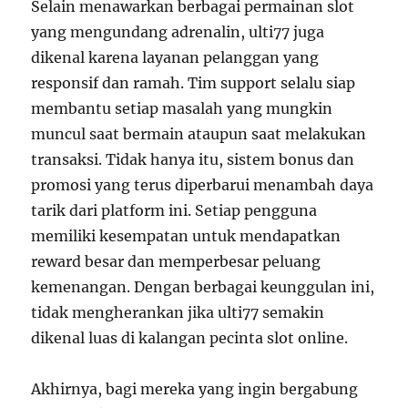
Selain menawarkan berbagai permainan slot
yang mengundang adrenalin, ulti77 juga
dikenal karena layanan pelanggan yang
responsif dan ramah. Tim support selalu siap
membantu setiap masalah yang mungkin
muncul saat bermain ataupun saat melakukan
transaksi. Tidak hanya itu, sistem bonus dan
promosi yang terus diperbarui menambah daya
tarik dari platform ini. Setiap pengguna
memiliki kesempatan untuk mendapatkan
reward besar dan memperbesar peluang
kemenangan. Dengan berbagai keunggulan ini,
tidak mengherankan jika ulti77 semakin
dikenal luas di kalangan pecinta slot online.
Akhirnya, bagi mereka yang ingin bergabung