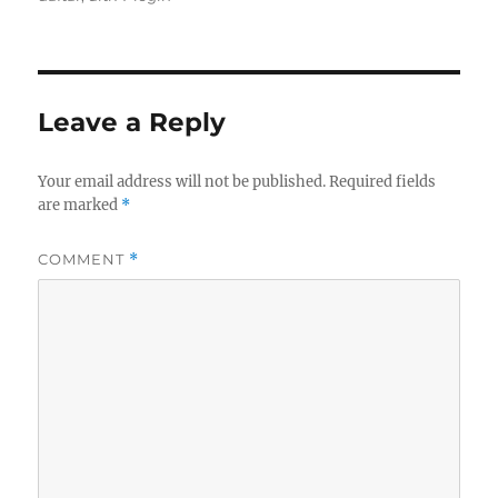
Leave a Reply
Your email address will not be published.
Required fields
are marked
*
COMMENT
*