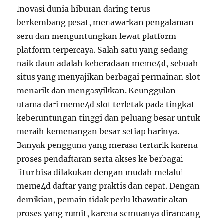
Inovasi dunia hiburan daring terus
berkembang pesat, menawarkan pengalaman
seru dan menguntungkan lewat platform-
platform terpercaya. Salah satu yang sedang
naik daun adalah keberadaan meme4d, sebuah
situs yang menyajikan berbagai permainan slot
menarik dan mengasyikkan. Keunggulan
utama dari meme4d slot terletak pada tingkat
keberuntungan tinggi dan peluang besar untuk
meraih kemenangan besar setiap harinya.
Banyak pengguna yang merasa tertarik karena
proses pendaftaran serta akses ke berbagai
fitur bisa dilakukan dengan mudah melalui
meme4d daftar yang praktis dan cepat. Dengan
demikian, pemain tidak perlu khawatir akan
proses yang rumit, karena semuanya dirancang