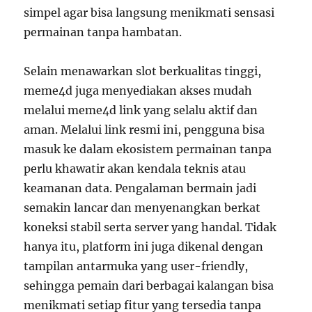
simpel agar bisa langsung menikmati sensasi
permainan tanpa hambatan.
Selain menawarkan slot berkualitas tinggi,
meme4d juga menyediakan akses mudah
melalui meme4d link yang selalu aktif dan
aman. Melalui link resmi ini, pengguna bisa
masuk ke dalam ekosistem permainan tanpa
perlu khawatir akan kendala teknis atau
keamanan data. Pengalaman bermain jadi
semakin lancar dan menyenangkan berkat
koneksi stabil serta server yang handal. Tidak
hanya itu, platform ini juga dikenal dengan
tampilan antarmuka yang user-friendly,
sehingga pemain dari berbagai kalangan bisa
menikmati setiap fitur yang tersedia tanpa