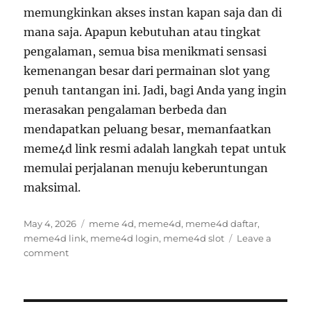
memungkinkan akses instan kapan saja dan di
mana saja. Apapun kebutuhan atau tingkat
pengalaman, semua bisa menikmati sensasi
kemenangan besar dari permainan slot yang
penuh tantangan ini. Jadi, bagi Anda yang ingin
merasakan pengalaman berbeda dan
mendapatkan peluang besar, memanfaatkan
meme4d link resmi adalah langkah tepat untuk
memulai perjalanan menuju keberuntungan
maksimal.
Posted
Tags
May 4, 2026
meme 4d
,
meme4d
,
meme4d daftar
,
on
meme4d link
,
meme4d login
,
meme4d slot
Leave a
on
comment
Raih
Profit
Konsisten
di