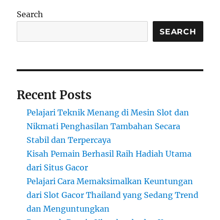
Toto
Search
Slot
Gacor
SEARCH
dengan
Pendekatan
Bermain
yang
Lebih
Recent Posts
Terstruktur
Pelajari Teknik Menang di Mesin Slot dan
Nikmati Penghasilan Tambahan Secara
Stabil dan Terpercaya
Kisah Pemain Berhasil Raih Hadiah Utama
dari Situs Gacor
Pelajari Cara Memaksimalkan Keuntungan
dari Slot Gacor Thailand yang Sedang Trend
dan Menguntungkan