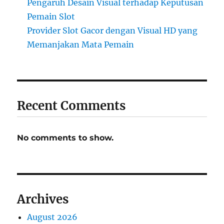
Pengaruh Desain Visual terhadap Keputusan
Pemain Slot
Provider Slot Gacor dengan Visual HD yang
Memanjakan Mata Pemain
Recent Comments
No comments to show.
Archives
August 2026