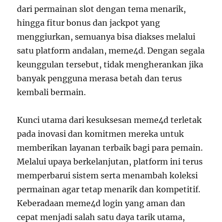
dari permainan slot dengan tema menarik,
hingga fitur bonus dan jackpot yang
menggiurkan, semuanya bisa diakses melalui
satu platform andalan, meme4d. Dengan segala
keunggulan tersebut, tidak mengherankan jika
banyak pengguna merasa betah dan terus
kembali bermain.
Kunci utama dari kesuksesan meme4d terletak
pada inovasi dan komitmen mereka untuk
memberikan layanan terbaik bagi para pemain.
Melalui upaya berkelanjutan, platform ini terus
memperbarui sistem serta menambah koleksi
permainan agar tetap menarik dan kompetitif.
Keberadaan meme4d login yang aman dan
cepat menjadi salah satu daya tarik utama,