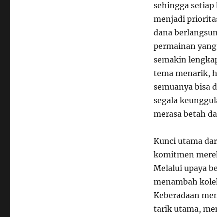
sehingga setiap 
menjadi priorit
dana berlangsun
permainan yang
semakin lengkap
tema menarik, h
semuanya bisa d
segala keunggul
merasa betah da
Kunci utama dar
komitmen merek
Melalui upaya be
menambah koleks
Keberadaan meme
tarik utama, me