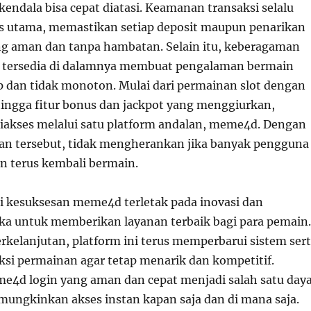
kendala bisa cepat diatasi. Keamanan transaksi selalu
as utama, memastikan setiap deposit maupun penarikan
g aman dan tanpa hambatan. Selain itu, keberagaman
 tersedia di dalamnya membuat pengalaman bermain
 dan tidak monoton. Mulai dari permainan slot dengan
ingga fitur bonus dan jackpot yang menggiurkan,
iakses melalui satu platform andalan, meme4d. Dengan
an tersebut, tidak mengherankan jika banyak pengguna
n terus kembali bermain.
i kesuksesan meme4d terletak pada inovasi dan
a untuk memberikan layanan terbaik bagi para pemain.
rkelanjutan, platform ini terus memperbarui sistem ser
i permainan agar tetap menarik dan kompetitif.
4d login yang aman dan cepat menjadi salah satu day
mungkinkan akses instan kapan saja dan di mana saja.