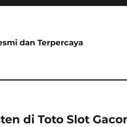
Resmi dan Terpercaya
sten di Toto Slot Gaco