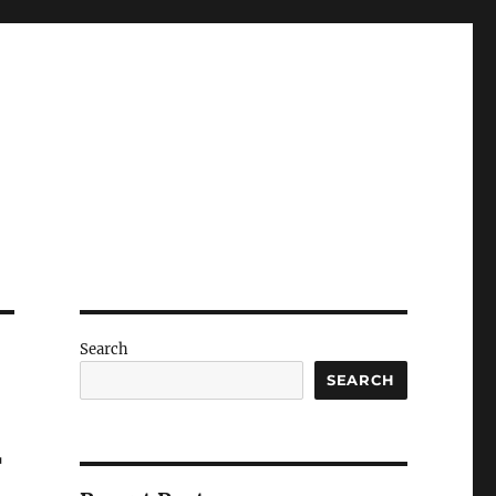
Search
SEARCH
r