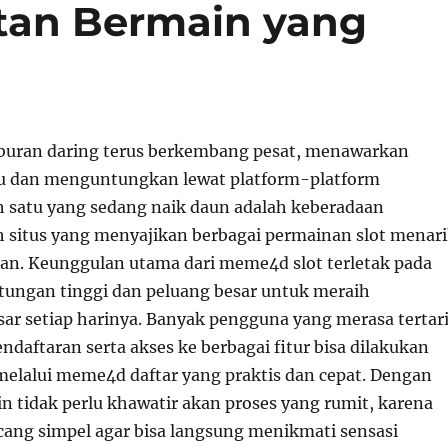
an Bermain yang
iburan daring terus berkembang pesat, menawarkan
u dan menguntungkan lewat platform-platform
ah satu yang sedang naik daun adalah keberadaan
situs yang menyajikan berbagai permainan slot menar
n. Keunggulan utama dari meme4d slot terletak pada
tungan tinggi dan peluang besar untuk meraih
r setiap harinya. Banyak pengguna yang merasa tertar
ndaftaran serta akses ke berbagai fitur bisa dilakukan
lalui meme4d daftar yang praktis dan cepat. Dengan
n tidak perlu khawatir akan proses yang rumit, karena
ang simpel agar bisa langsung menikmati sensasi