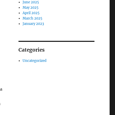
June 2025
May 2025
April 2025
March 2025
January 2023
Categories
Uncategorized
ta
a