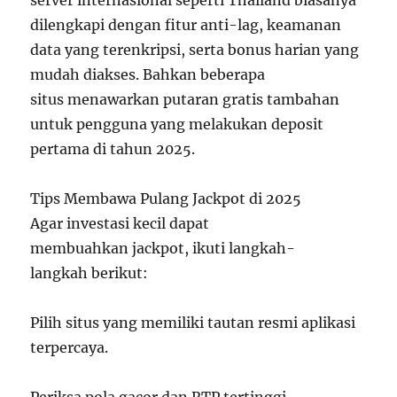
server internasional seperti Thailand biasanya
dilengkapi dengan fitur anti-lag, keamanan
data yang terenkripsi, serta bonus harian yang
mudah diakses. Bahkan beberapa
situs menawarkan putaran gratis tambahan
untuk pengguna yang melakukan deposit
pertama di tahun 2025.
Tips Membawa Pulang Jackpot di 2025
Agar investasi kecil dapat
membuahkan jackpot, ikuti langkah-
langkah berikut:
Pilih situs yang memiliki tautan resmi aplikasi
terpercaya.