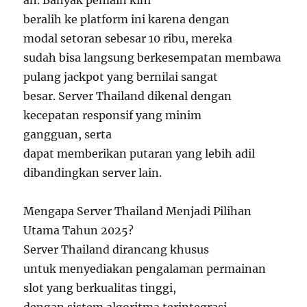
an. Banyak pemain kini
beralih ke platform ini karena dengan
modal setoran sebesar 10 ribu, mereka
sudah bisa langsung berkesempatan membawa
pulang jackpot yang bernilai sangat
besar. Server Thailand dikenal dengan
kecepatan responsif yang minim
gangguan, serta
dapat memberikan putaran yang lebih adil
dibandingkan server lain.
Mengapa Server Thailand Menjadi Pilihan
Utama Tahun 2025?
Server Thailand dirancang khusus
untuk menyediakan pengalaman permainan
slot yang berkualitas tinggi,