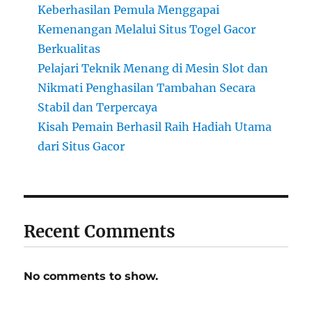
Keberhasilan Pemula Menggapai
Kemenangan Melalui Situs Togel Gacor
Berkualitas
Pelajari Teknik Menang di Mesin Slot dan
Nikmati Penghasilan Tambahan Secara
Stabil dan Terpercaya
Kisah Pemain Berhasil Raih Hadiah Utama
dari Situs Gacor
Recent Comments
No comments to show.