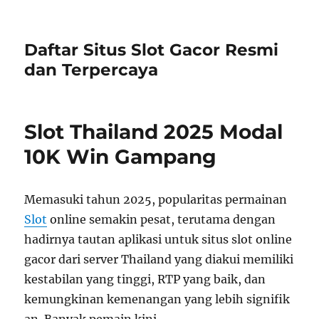
Daftar Situs Slot Gacor Resmi
dan Terpercaya
Slot Thailand 2025 Modal
10K Win Gampang
Memasuki tahun 2025, popularitas permainan
Slot
online semakin pesat, terutama dengan
hadirnya tautan aplikasi untuk situs slot online
gacor dari server Thailand yang diakui memiliki
kestabilan yang tinggi, RTP yang baik, dan
kemungkinan kemenangan yang lebih signifik