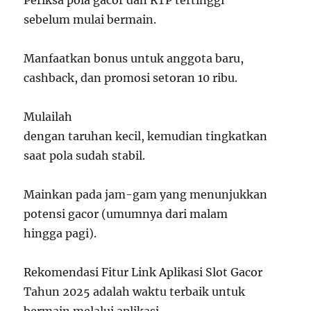
Periksa pola gacor dan RTP tertinggi
sebelum mulai bermain.
Manfaatkan bonus untuk anggota baru,
cashback, dan promosi setoran 10 ribu.
Mulailah
dengan taruhan kecil, kemudian tingkatkan
saat pola sudah stabil.
Mainkan pada jam-gam yang menunjukkan
potensi gacor (umumnya dari malam
hingga pagi).
Rekomendasi Fitur Link Aplikasi Slot Gacor
Tahun 2025 adalah waktu terbaik untuk