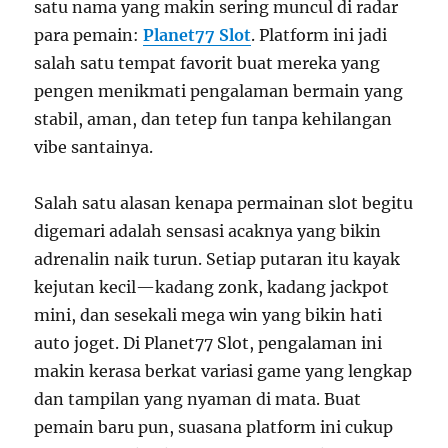
satu nama yang makin sering muncul di radar
para pemain:
Planet77 Slot
. Platform ini jadi
salah satu tempat favorit buat mereka yang
pengen menikmati pengalaman bermain yang
stabil, aman, dan tetep fun tanpa kehilangan
vibe santainya.
Salah satu alasan kenapa permainan slot begitu
digemari adalah sensasi acaknya yang bikin
adrenalin naik turun. Setiap putaran itu kayak
kejutan kecil—kadang zonk, kadang jackpot
mini, dan sesekali mega win yang bikin hati
auto joget. Di Planet77 Slot, pengalaman ini
makin kerasa berkat variasi game yang lengkap
dan tampilan yang nyaman di mata. Buat
pemain baru pun, suasana platform ini cukup