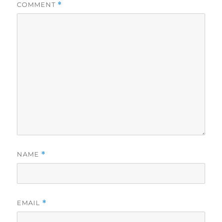
COMMENT
*
NAME
*
EMAIL
*