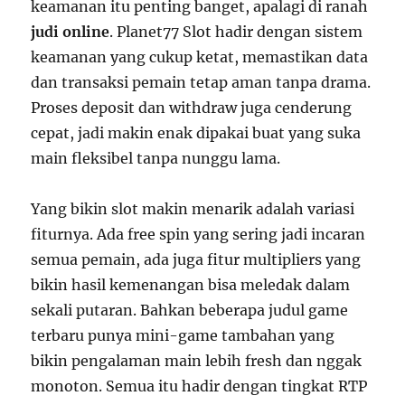
keamanan itu penting banget, apalagi di ranah
judi online
. Planet77 Slot hadir dengan sistem
keamanan yang cukup ketat, memastikan data
dan transaksi pemain tetap aman tanpa drama.
Proses deposit dan withdraw juga cenderung
cepat, jadi makin enak dipakai buat yang suka
main fleksibel tanpa nunggu lama.
Yang bikin slot makin menarik adalah variasi
fiturnya. Ada free spin yang sering jadi incaran
semua pemain, ada juga fitur multipliers yang
bikin hasil kemenangan bisa meledak dalam
sekali putaran. Bahkan beberapa judul game
terbaru punya mini-game tambahan yang
bikin pengalaman main lebih fresh dan nggak
monoton. Semua itu hadir dengan tingkat RTP