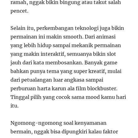
ramah, nggak bikin bingung atau takut salah
pencet.
Selain itu, perkembangan teknologi juga bikin
permainan ini makin smooth. Dari animasi
yang lebih hidup sampai mekanik permainan
yang makin interaktif, semuanya bikin slot
jauh dari kata membosankan. Banyak game
bahkan punya tema yang super kreatif, mulai
dari petualangan luar angkasa sampai
perburuan harta karun ala film blockbuster.
Tinggal pilih yang cocok sama mood kamu hari
itu.
Ngomong-ngomong soal kenyamanan
bermain, nggak bisa dipungkiri kalau faktor