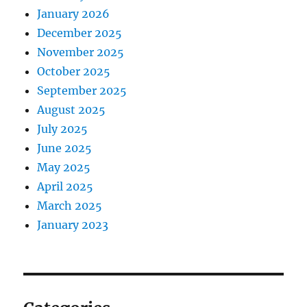
January 2026
December 2025
November 2025
October 2025
September 2025
August 2025
July 2025
June 2025
May 2025
April 2025
March 2025
January 2023