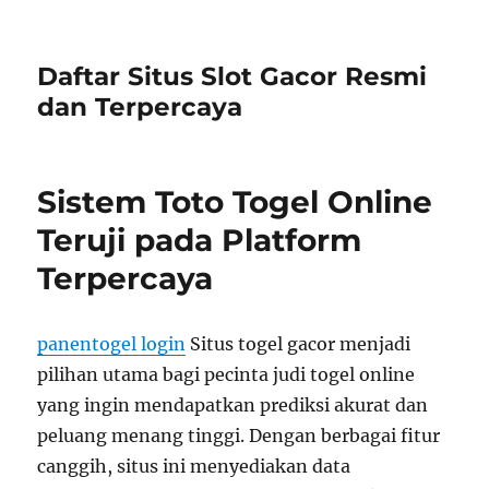
Daftar Situs Slot Gacor Resmi
dan Terpercaya
Sistem Toto Togel Online
Teruji pada Platform
Terpercaya
panentogel login
Situs togel gacor menjadi
pilihan utama bagi pecinta judi togel online
yang ingin mendapatkan prediksi akurat dan
peluang menang tinggi. Dengan berbagai fitur
canggih, situs ini menyediakan data