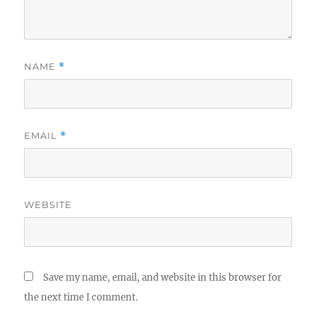
NAME
*
EMAIL
*
WEBSITE
Save my name, email, and website in this browser for
the next time I comment.