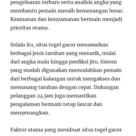
pengeluaran terbaru serta analisis angka yang
membantu pemain meraih kemenangan besar.
Keamanan dan kenyamanan bermain menjadi
prioritas utama.
Selain itu, situs togel gacor menawarkan
berbagai jenis taruhan yang menarik, mulai
dari angka main hingga prediksi jitu. Sistem
yang mudah digunakan memudahkan pemain
dari berbagai kalangan untuk mengakses dan
memasang taruhan dengan cepat. Dukungan
pelanggan 24 jam juga memastikan
pengalaman bermain tetap lancar dan
menyenangkan.
Faktor utama yang membuat situs togel gacor