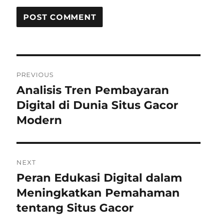
Post
PREVIOUS
navigation
Analisis Tren Pembayaran
Previous
post:
Digital di Dunia Situs Gacor
Modern
NEXT
Peran Edukasi Digital dalam
Next
post:
Meningkatkan Pemahaman
tentang Situs Gacor