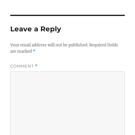
on
Leave a Reply
Your email address will not be published.
Required fields
are marked
*
COMMENT
*