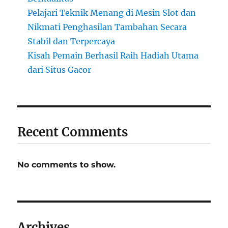
Pelajari Teknik Menang di Mesin Slot dan
Nikmati Penghasilan Tambahan Secara
Stabil dan Terpercaya
Kisah Pemain Berhasil Raih Hadiah Utama
dari Situs Gacor
Recent Comments
No comments to show.
Archives