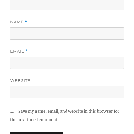
NAME
*
EMAIL
*
WEBSITE
Save my name, email, and website in this browser for
the next time I comment.