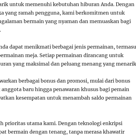
rik untuk memenuhi kebutuhan hiburan Anda. Dengan
ka yang ramah pengguna, kami berkomitmen untuk
ngalaman bermain yang nyaman dan memuaskan bagi
.
Anda dapat menikmati berbagai jenis permainan, termas
n permainan meja. Setiap permainan dirancang untuk
uran yang maksimal dan peluang menang yang menarik
arkan berbagai bonus dan promosi, mulai dari bonus
 anggota baru hingga penawaran khusus bagi pemain
lewatkan kesempatan untuk menambah saldo permainan
 prioritas utama kami. Dengan teknologi enkripsi
apat bermain dengan tenang, tanpa merasa khawatir