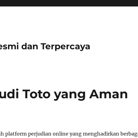
Resmi dan Terpercaya
udi Toto yang Aman
ah platform perjudian online yang menghadirkan berbag