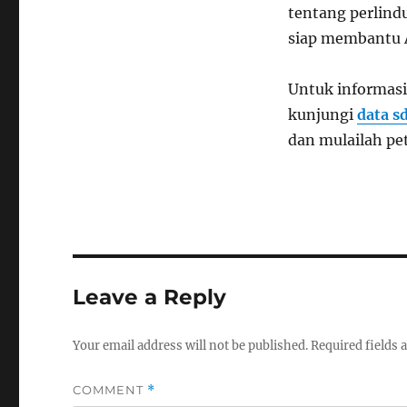
tentang perlind
siap membantu A
Untuk informasi
kunjungi
data s
dan mulailah pe
Leave a Reply
Your email address will not be published.
Required fields
COMMENT
*