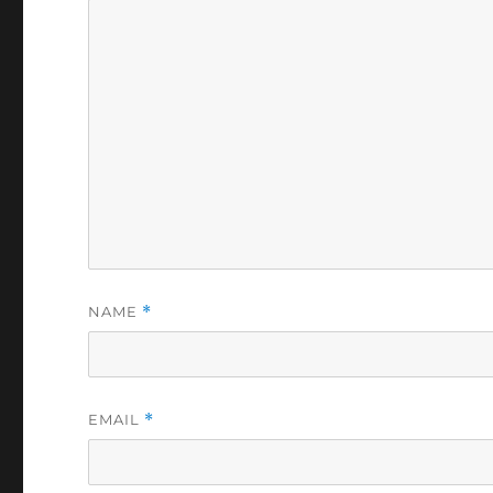
NAME
*
EMAIL
*