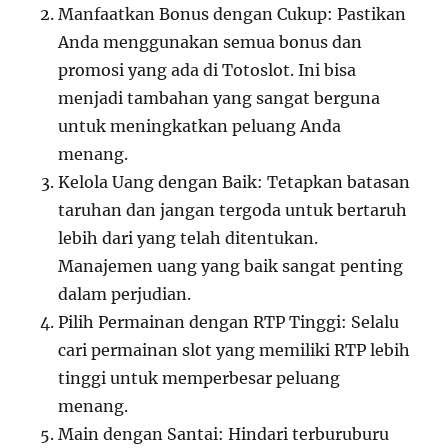
Manfaatkan Bonus dengan Cukup: Pastikan
Anda menggunakan semua bonus dan
promosi yang ada di Totoslot. Ini bisa
menjadi tambahan yang sangat berguna
untuk meningkatkan peluang Anda
menang.
Kelola Uang dengan Baik: Tetapkan batasan
taruhan dan jangan tergoda untuk bertaruh
lebih dari yang telah ditentukan.
Manajemen uang yang baik sangat penting
dalam perjudian.
Pilih Permainan dengan RTP Tinggi: Selalu
cari permainan slot yang memiliki RTP lebih
tinggi untuk memperbesar peluang
menang.
Main dengan Santai: Hindari terburuburu