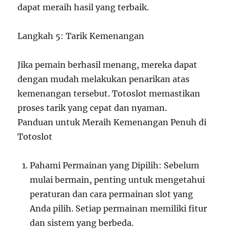
dapat meraih hasil yang terbaik.
Langkah 5: Tarik Kemenangan
Jika pemain berhasil menang, mereka dapat
dengan mudah melakukan penarikan atas
kemenangan tersebut. Totoslot memastikan
proses tarik yang cepat dan nyaman.
Panduan untuk Meraih Kemenangan Penuh di
Totoslot
Pahami Permainan yang Dipilih: Sebelum
mulai bermain, penting untuk mengetahui
peraturan dan cara permainan slot yang
Anda pilih. Setiap permainan memiliki fitur
dan sistem yang berbeda.