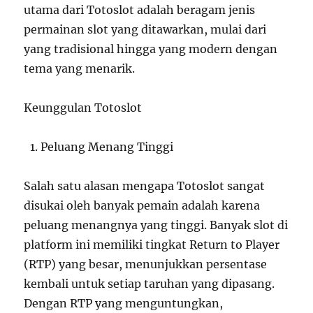
utama dari Totoslot adalah beragam jenis
permainan slot yang ditawarkan, mulai dari
yang tradisional hingga yang modern dengan
tema yang menarik.
Keunggulan Totoslot
Peluang Menang Tinggi
Salah satu alasan mengapa Totoslot sangat
disukai oleh banyak pemain adalah karena
peluang menangnya yang tinggi. Banyak slot di
platform ini memiliki tingkat Return to Player
(RTP) yang besar, menunjukkan persentase
kembali untuk setiap taruhan yang dipasang.
Dengan RTP yang menguntungkan,