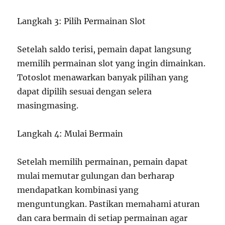
Langkah 3: Pilih Permainan Slot
Setelah saldo terisi, pemain dapat langsung
memilih permainan slot yang ingin dimainkan.
Totoslot menawarkan banyak pilihan yang
dapat dipilih sesuai dengan selera
masingmasing.
Langkah 4: Mulai Bermain
Setelah memilih permainan, pemain dapat
mulai memutar gulungan dan berharap
mendapatkan kombinasi yang
menguntungkan. Pastikan memahami aturan
dan cara bermain di setiap permainan agar