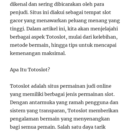
dikenal dan sering dibicarakan oleh para
penjudi. Situs ini diakui sebagai tempat slot
gacor yang menawarkan peluang menang yang
tinggi. Dalam artikel ini, kita akan menjelajahi
berbagai aspek Totoslot, mulai dari kelebihan,
metode bermain, hingga tips untuk mencapai
kemenangan maksimal.
Apa Itu Totoslot?
Totoslot adalah situs permainan judi online
yang memiliki berbagai jenis permainan slot.
Dengan antarmuka yang ramah pengguna dan
sistem yang transparan, Totoslot memberikan
pengalaman bermain yang menyenangkan
bagi semua pemain. Salah satu daya tarik