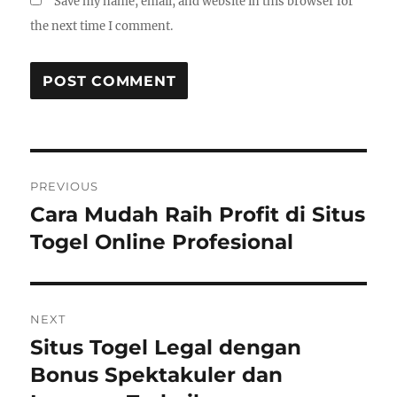
Save my name, email, and website in this browser for
the next time I comment.
Post
PREVIOUS
navigation
Cara Mudah Raih Profit di Situs
Previous
post:
Togel Online Profesional
NEXT
Situs Togel Legal dengan
Next
post:
Bonus Spektakuler dan