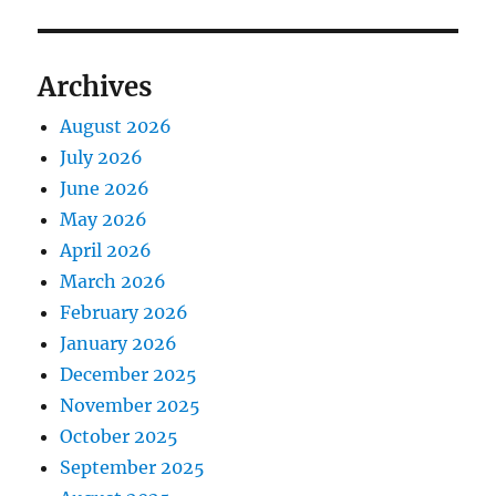
Archives
August 2026
July 2026
June 2026
May 2026
April 2026
March 2026
February 2026
January 2026
December 2025
November 2025
October 2025
September 2025