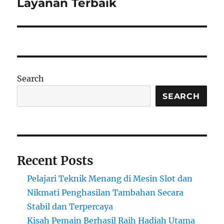
Layanan Terbaik
Search
SEARCH
Recent Posts
Pelajari Teknik Menang di Mesin Slot dan
Nikmati Penghasilan Tambahan Secara
Stabil dan Terpercaya
Kisah Pemain Berhasil Raih Hadiah Utama