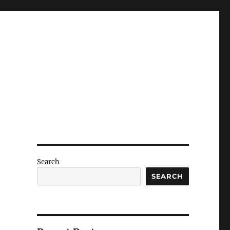
Search
SEARCH