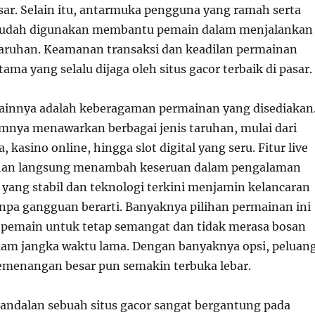
r. Selain itu, antarmuka pengguna yang ramah serta
mudah digunakan membantu pemain dalam menjalankan
taruhan. Keamanan transaksi dan keadilan permainan
ama yang selalu dijaga oleh situs gacor terbaik di pasar.
lainnya adalah keberagaman permainan yang disediakan
mnya menawarkan berbagai jenis taruhan, mulai dari
 kasino online, hingga slot digital yang seru. Fitur live
uhan langsung menambah keseruan dalam pengalaman
 yang stabil dan teknologi terkini menjamin kelancaran
anpa gangguan berarti. Banyaknya pilihan permainan ini
emain untuk tetap semangat dan tidak merasa bosan
lam jangka waktu lama. Dengan banyaknya opsi, peluan
menangan besar pun semakin terbuka lebar.
andalan sebuah situs gacor sangat bergantung pada