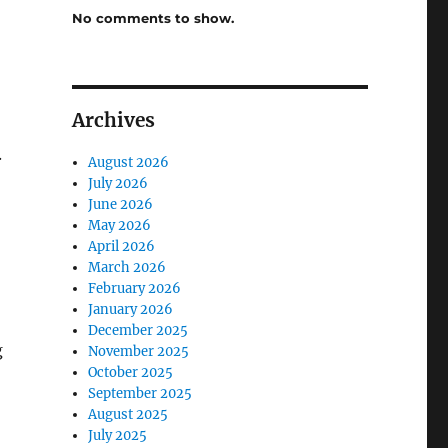
No comments to show.
Archives
.
August 2026
July 2026
June 2026
May 2026
April 2026
March 2026
February 2026
January 2026
December 2025
g
November 2025
October 2025
September 2025
August 2025
July 2025