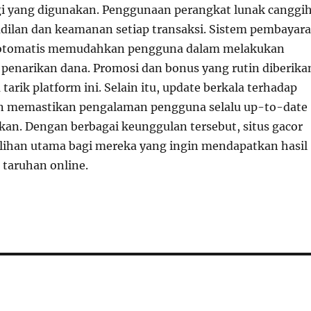
gi yang digunakan. Penggunaan perangkat lunak canggi
ilan dan keamanan setiap transaksi. Sistem pembayar
 otomatis memudahkan pengguna dalam melakukan
penarikan dana. Promosi dan bonus yang rutin diberika
rik platform ini. Selain itu, update berkala terhadap
an memastikan pengalaman pengguna selalu up-to-date
n. Dengan berbagai keunggulan tersebut, situs gacor
ilihan utama bagi mereka yang ingin mendapatkan hasil
taruhan online.