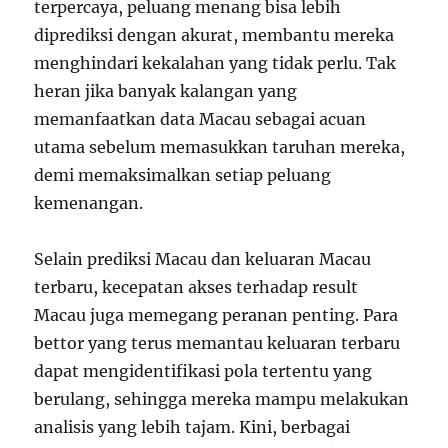
terpercaya, peluang menang bisa lebih
diprediksi dengan akurat, membantu mereka
menghindari kekalahan yang tidak perlu. Tak
heran jika banyak kalangan yang
memanfaatkan data Macau sebagai acuan
utama sebelum memasukkan taruhan mereka,
demi memaksimalkan setiap peluang
kemenangan.
Selain prediksi Macau dan keluaran Macau
terbaru, kecepatan akses terhadap result
Macau juga memegang peranan penting. Para
bettor yang terus memantau keluaran terbaru
dapat mengidentifikasi pola tertentu yang
berulang, sehingga mereka mampu melakukan
analisis yang lebih tajam. Kini, berbagai