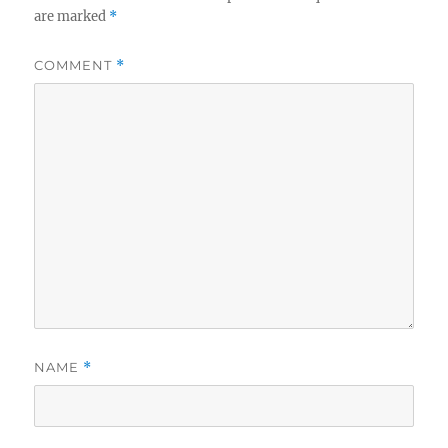
are marked
*
COMMENT
*
NAME
*