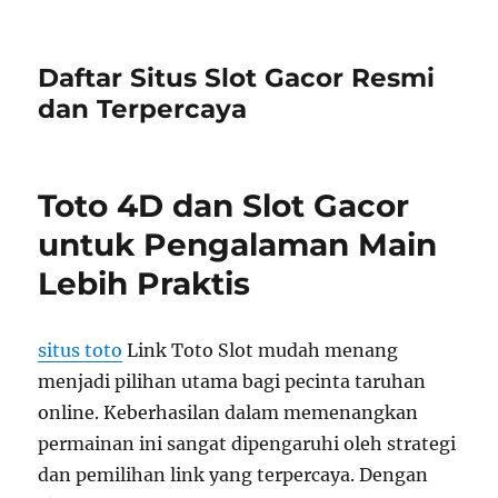
Daftar Situs Slot Gacor Resmi
dan Terpercaya
Toto 4D dan Slot Gacor
untuk Pengalaman Main
Lebih Praktis
situs toto
Link Toto Slot mudah menang
menjadi pilihan utama bagi pecinta taruhan
online. Keberhasilan dalam memenangkan
permainan ini sangat dipengaruhi oleh strategi
dan pemilihan link yang terpercaya. Dengan