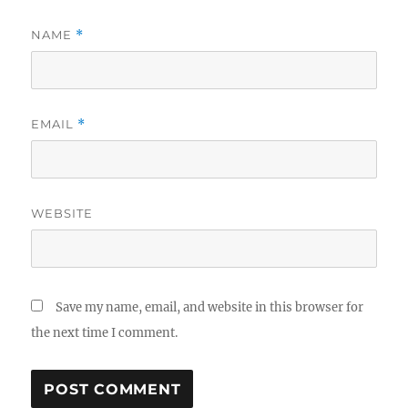
NAME
*
EMAIL
*
WEBSITE
Save my name, email, and website in this browser for
the next time I comment.