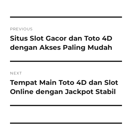
Post
PREVIOUS
navigation
Situs Slot Gacor dan Toto 4D
Previous
post:
dengan Akses Paling Mudah
NEXT
Tempat Main Toto 4D dan Slot
Next
post:
Online dengan Jackpot Stabil