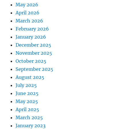
May 2026
April 2026
March 2026
February 2026
January 2026
December 2025
November 2025
October 2025
September 2025
August 2025
July 2025
June 2025
May 2025
April 2025
March 2025
January 2023