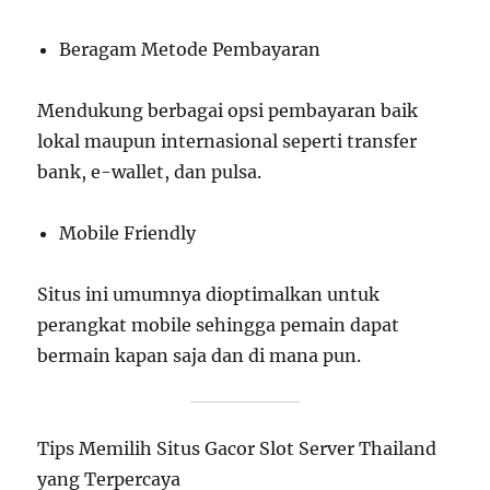
Beragam Metode Pembayaran
Mendukung berbagai opsi pembayaran baik
lokal maupun internasional seperti transfer
bank, e-wallet, dan pulsa.
Mobile Friendly
Situs ini umumnya dioptimalkan untuk
perangkat mobile sehingga pemain dapat
bermain kapan saja dan di mana pun.
Tips Memilih Situs Gacor Slot Server Thailand
yang Terpercaya