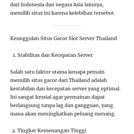
dari Indonesia dan negara Asia lainnya,
memilih situs ini karena kelebihan tersebut.
Keunggulan Situs Gacor Slot Server Thailand
Stabilitas dan Kecepatan Server
Salah satu faktor utama kenapa pemain
memilih situs gacor dari Thailand adalah
kestabilan dan kecepatan server yang optimal.
Ini sangat krusial agar permainan dapat
berlangsung tanpa lag dan gangguan, yang
mana akan meningkatkan peluang menang.
Tingkat Kemenangan Tinggi