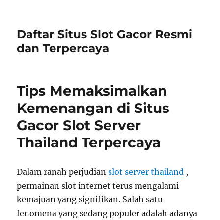
Daftar Situs Slot Gacor Resmi
dan Terpercaya
Tips Memaksimalkan
Kemenangan di Situs
Gacor Slot Server
Thailand Terpercaya
Dalam ranah perjudian
slot server thailand
,
permainan slot internet terus mengalami
kemajuan yang signifikan. Salah satu
fenomena yang sedang populer adalah adanya