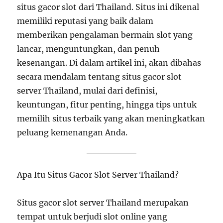
situs gacor slot dari Thailand. Situs ini dikenal
memiliki reputasi yang baik dalam
memberikan pengalaman bermain slot yang
lancar, menguntungkan, dan penuh
kesenangan. Di dalam artikel ini, akan dibahas
secara mendalam tentang situs gacor slot
server Thailand, mulai dari definisi,
keuntungan, fitur penting, hingga tips untuk
memilih situs terbaik yang akan meningkatkan
peluang kemenangan Anda.
Apa Itu Situs Gacor Slot Server Thailand?
Situs gacor slot server Thailand merupakan
tempat untuk berjudi slot online yang