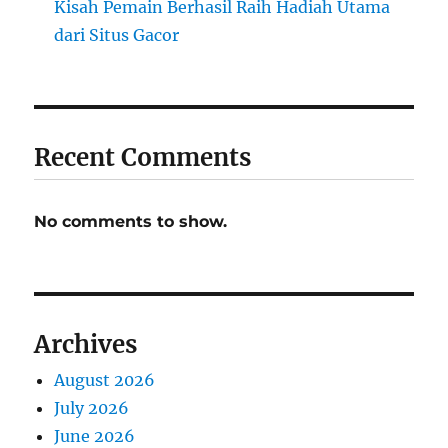
Kisah Pemain Berhasil Raih Hadiah Utama
dari Situs Gacor
Recent Comments
No comments to show.
Archives
August 2026
July 2026
June 2026