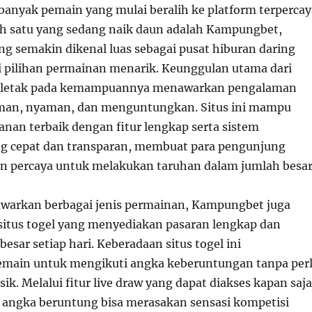
 banyak pemain yang mulai beralih ke platform terpercay
ah satu yang sedang naik daun adalah Kampungbet,
g semakin dikenal luas sebagai pusat hiburan daring
 pilihan permainan menarik. Keunggulan utama dari
rletak pada kemampuannya menawarkan pengalaman
man, nyaman, dan menguntungkan. Situs ini mampu
nan terbaik dengan fitur lengkap serta sistem
g cepat dan transparan, membuat para pengunjung
n percaya untuk melakukan taruhan dalam jumlah besar
warkan berbagai jenis permainan, Kampungbet juga
 situs togel yang menyediakan pasaran lengkap dan
besar setiap hari. Keberadaan situs togel ini
ain untuk mengikuti angka keberuntungan tanpa per
isik. Melalui fitur live draw yang dapat diakses kapan saja
angka beruntung bisa merasakan sensasi kompetisi