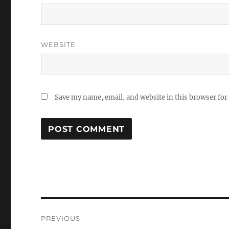
WEBSITE
Save my name, email, and website in this browser for
Post
PREVIOUS