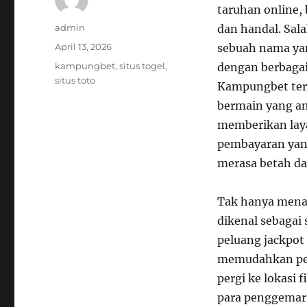
taruhan online,
Author
admin
dan handal. Sal
Posted
April 13, 2026
sebuah nama yan
on
Tags
kampungbet
,
situs togel
,
dengan berbagai
situs toto
Kampungbet te
bermain yang a
memberikan laya
pembayaran yan
merasa betah da
Tak hanya mena
dikenal sebagai
peluang jackpot 
memudahkan pem
pergi ke lokasi f
para penggemar 