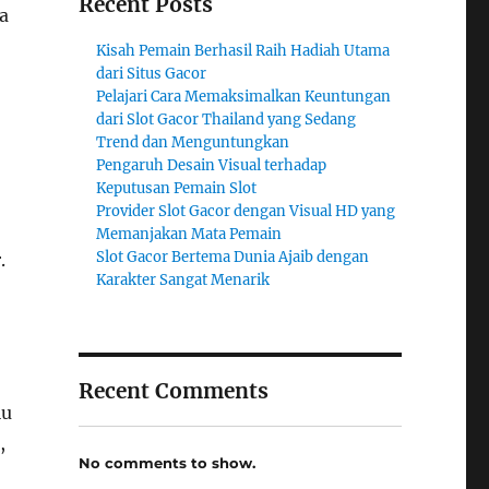
Recent Posts
a
Kisah Pemain Berhasil Raih Hadiah Utama
dari Situs Gacor
Pelajari Cara Memaksimalkan Keuntungan
dari Slot Gacor Thailand yang Sedang
Trend dan Menguntungkan
Pengaruh Desain Visual terhadap
Keputusan Pemain Slot
Provider Slot Gacor dengan Visual HD yang
Memanjakan Mata Pemain
Slot Gacor Bertema Dunia Ajaib dengan
.
Karakter Sangat Menarik
Recent Comments
lu
,
No comments to show.