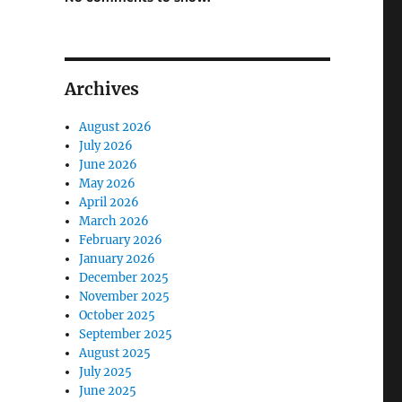
Archives
August 2026
July 2026
June 2026
May 2026
April 2026
March 2026
February 2026
January 2026
December 2025
November 2025
October 2025
September 2025
August 2025
July 2025
June 2025