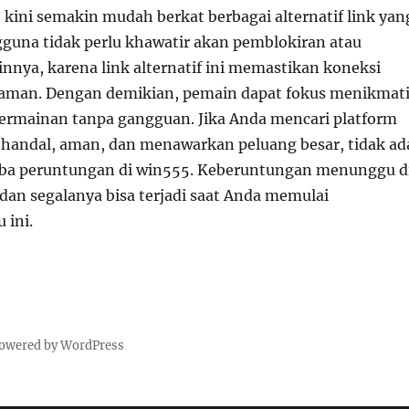
 kini semakin mudah berkat berbagai alternatif link yan
gguna tidak perlu khawatir akan pemblokiran atau
innya, karena link alternatif ini memastikan koneksi
n aman. Dengan demikian, pemain dapat fokus menikmat
permainan tanpa gangguan. Jika Anda mencari platform
g handal, aman, dan menawarkan peluang besar, tidak ad
ba peruntungan di win555. Keberuntungan menunggu d
 dan segalanya bisa terjadi saat Anda memulai
 ini.
powered by WordPress