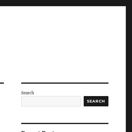
Search
SEARCH