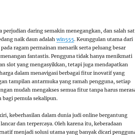
ia perjudian daring semakin menegangkan, dan salah sa
edang naik daun adalah
win555
. Keunggulan utama dari
ak pada ragam permainan menarik serta peluang besar
emenangan fantastis. Pengguna tidak hanya menikmati
an slot yang mengasyikkan, tetapi juga mendapatkan
arga dalam menavigasi berbagai fitur inovatif yang
gan tampilan antarmuka yang ramah pengguna, setiap
engan mudah mengakses semua fitur tanpa harus meras
 bagi pemula sekalipun.
iri, keberhasilan dalam dunia judi online bergantung
lancar dan terpercaya. Oleh karena itu, keberadaan
rnatif menjadi solusi utama yang banyak dicari penggun