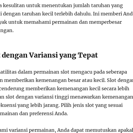
a kesulitan untuk menentukan jumlah taruhan yang
i dengan taruhan kecil terlebih dahulu. Ini memberi And
nyak untuk memahami permainan dan memperbesar
ngan.
ot dengan Variansi yang Tepat
olatilitas dalam permainan slot mengacu pada seberapa
n memberikan kemenangan besar atau kecil. Slot denga
 cenderung memberikan kemenangan kecil secara lebih
an slot dengan variansi tinggi menawarkan kemenanga
kuensi yang lebih jarang. Pilih jenis slot yang sesuai
mainan dan preferensi Anda.
i variansi permainan, Anda dapat memutuskan apaka