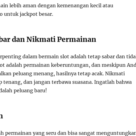
ain lebih aman dengan kemenangan kecil atau
o untuk jackpot besar.
abar dan Nikmati Permainan
erpenting dalam bermain slot adalah tetap sabar dan tid
lot adalah permainan keberuntungan, dan meskipun An
kan peluang menang, hasilnya tetap acak. Nikmati
p tenang, dan jangan terbawa suasana. Ingatlah bahwa
dalah peluang baru!
n
lah permainan yang seru dan bisa sangat menguntungka