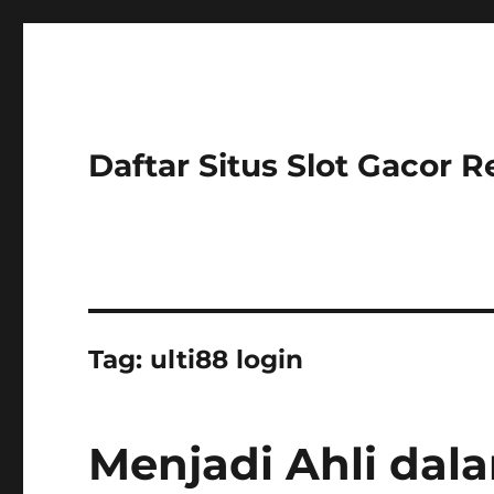
Daftar Situs Slot Gacor 
Tag:
ulti88 login
Menjadi Ahli dala