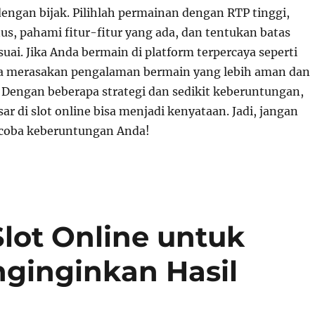
dengan bijak. Pilihlah permainan dengan RTP tinggi,
s, pahami fitur-fitur yang ada, dan tentukan batas
uai. Jika Anda bermain di platform terpercaya seperti
sa merasakan pengalaman bermain yang lebih aman dan
engan beberapa strategi dan sedikit keberuntungan,
 di slot online bisa menjadi kenyataan. Jadi, jangan
coba keberuntungan Anda!
Slot Online untuk
ginginkan Hasil