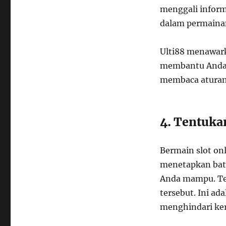
menggali inform
dalam permainan
Ulti88 menawark
membantu Anda 
membaca aturan
4. Tentuka
Bermain slot on
menetapkan bata
Anda mampu. Te
tersebut. Ini ad
menghindari ker