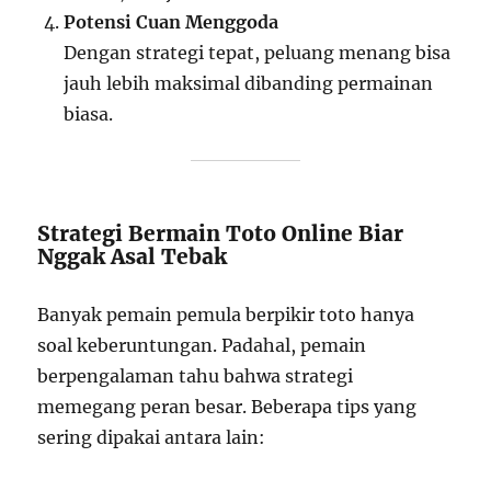
Potensi Cuan Menggoda
Dengan strategi tepat, peluang menang bisa
jauh lebih maksimal dibanding permainan
biasa.
Strategi Bermain Toto Online Biar
Nggak Asal Tebak
Banyak pemain pemula berpikir toto hanya
soal keberuntungan. Padahal, pemain
berpengalaman tahu bahwa strategi
memegang peran besar. Beberapa tips yang
sering dipakai antara lain: