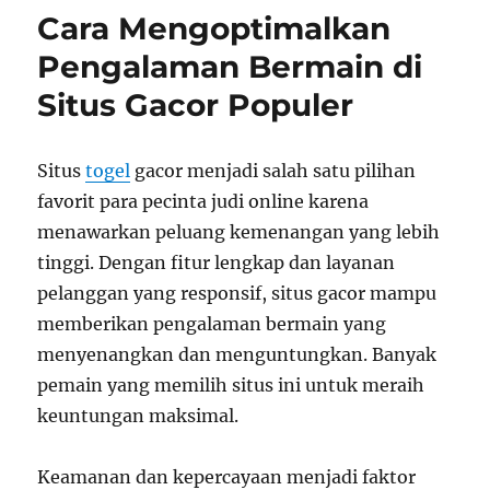
Penipuan
Cara Mengoptimalkan
dalam
Dunia
Pengalaman Bermain di
Situs
Situs Gacor Populer
Gacor
Situs
togel
gacor menjadi salah satu pilihan
favorit para pecinta judi online karena
menawarkan peluang kemenangan yang lebih
tinggi. Dengan fitur lengkap dan layanan
pelanggan yang responsif, situs gacor mampu
memberikan pengalaman bermain yang
menyenangkan dan menguntungkan. Banyak
pemain yang memilih situs ini untuk meraih
keuntungan maksimal.
Keamanan dan kepercayaan menjadi faktor