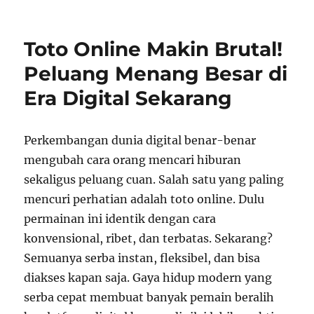
Strategi
Menang
Mudah
Toto Online Makin Brutal!
di
Situs
Peluang Menang Besar di
Toto
Era Digital Sekarang
Slot
Gacor
Terbaru
Perkembangan dunia digital benar-benar
mengubah cara orang mencari hiburan
sekaligus peluang cuan. Salah satu yang paling
mencuri perhatian adalah toto online. Dulu
permainan ini identik dengan cara
konvensional, ribet, dan terbatas. Sekarang?
Semuanya serba instan, fleksibel, dan bisa
diakses kapan saja. Gaya hidup modern yang
serba cepat membuat banyak pemain beralih