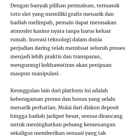
Dengan banyak pilihan permainan, termasuk
toto slot yang memiliki grafis menarik dan
hadiah melimpah, pemain dapat merasakan
atmosfer kasino nyata tanpa harus keluar
rumah. Inovasi teknologi dalam dunia
perjudian daring telah membuat seluruh proses
menjadi lebih praktis dan transparan,
mengurangi kekhawatiran akan penipuan
maupun manipulasi.
Keunggulan lain dari platform ini adalah
keberagaman promo dan bonus yang selalu
menarik perhatian. Mulai dari diskon deposit
hingga hadiah jackpot besar, semua dirancang
untuk meningkatkan peluang kemenangan
sekaligus memberikan sensasi yang tak