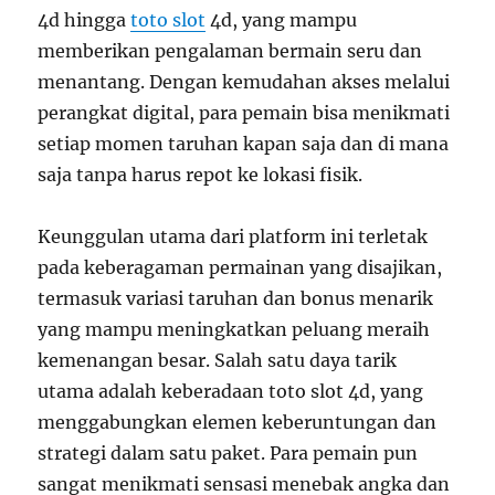
4d hingga
toto slot
4d, yang mampu
memberikan pengalaman bermain seru dan
menantang. Dengan kemudahan akses melalui
perangkat digital, para pemain bisa menikmati
setiap momen taruhan kapan saja dan di mana
saja tanpa harus repot ke lokasi fisik.
Keunggulan utama dari platform ini terletak
pada keberagaman permainan yang disajikan,
termasuk variasi taruhan dan bonus menarik
yang mampu meningkatkan peluang meraih
kemenangan besar. Salah satu daya tarik
utama adalah keberadaan toto slot 4d, yang
menggabungkan elemen keberuntungan dan
strategi dalam satu paket. Para pemain pun
sangat menikmati sensasi menebak angka dan