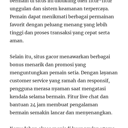
bermain di situs ini didukung oleh fitur-fitur
unggulan dan sistem keamanan terpercaya.
Pemain dapat menikmati berbagai permainan
favorit dengan peluang menang yang lebih
tinggi dan proses transaksi yang cepat serta
aman.
Selain itu, situs gacor menawarkan berbagai
bonus menarik dan promosi yang
menguntungkan pemain setia. Dengan layanan
customer service yang ramah dan responsif,
pengguna merasa nyaman saat mengatasi
kendala selama bermain. Fitur live chat dan
bantuan 24 jam membuat pengalaman
bermain semakin lancar dan menyenangkan.