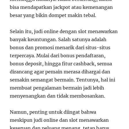
bisa mendapatkan jackpot atau kemenangan
besar yang bikin dompet makin tebal.
Selain itu, judi online dengan slot menawarkan
banyak keuntungan. Salah satunya adalah
bonus dan promosi menarik dari situs-situs
terpercaya. Mulai dari bonus pendaftaran,
bonus deposit, hingga fitur cashback, semua
dirancang agar pemain merasa dihargai dan
semakin semangat bermain. Tentunya, hal ini
membuat pengalaman bermain jadi lebih
menyenangkan dan tidak membosankan.
Namun, penting untuk diingat bahwa
meskipun judi online dan slot menawarkan
keseruan dan peluang menang, tetap harus