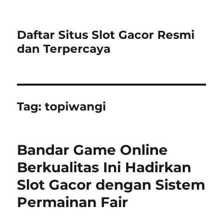
Daftar Situs Slot Gacor Resmi
dan Terpercaya
Tag:
topiwangi
Bandar Game Online
Berkualitas Ini Hadirkan
Slot Gacor dengan Sistem
Permainan Fair