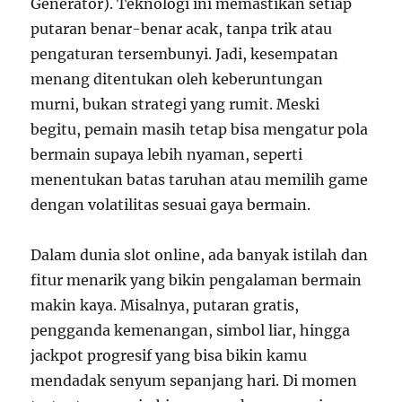
Generator). Teknologi ini memastikan setiap
putaran benar-benar acak, tanpa trik atau
pengaturan tersembunyi. Jadi, kesempatan
menang ditentukan oleh keberuntungan
murni, bukan strategi yang rumit. Meski
begitu, pemain masih tetap bisa mengatur pola
bermain supaya lebih nyaman, seperti
menentukan batas taruhan atau memilih game
dengan volatilitas sesuai gaya bermain.
Dalam dunia slot online, ada banyak istilah dan
fitur menarik yang bikin pengalaman bermain
makin kaya. Misalnya, putaran gratis,
pengganda kemenangan, simbol liar, hingga
jackpot progresif yang bisa bikin kamu
mendadak senyum sepanjang hari. Di momen