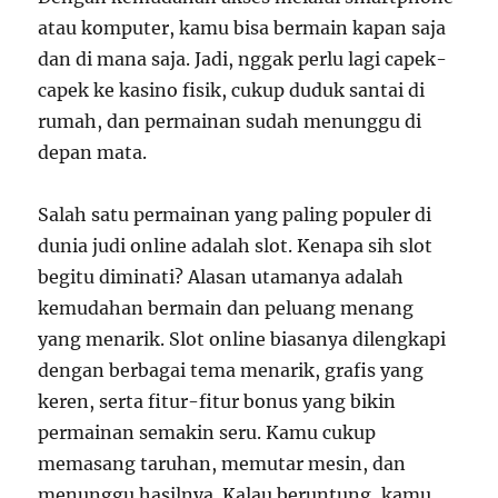
atau komputer, kamu bisa bermain kapan saja
dan di mana saja. Jadi, nggak perlu lagi capek-
capek ke kasino fisik, cukup duduk santai di
rumah, dan permainan sudah menunggu di
depan mata.
Salah satu permainan yang paling populer di
dunia judi online adalah slot. Kenapa sih slot
begitu diminati? Alasan utamanya adalah
kemudahan bermain dan peluang menang
yang menarik. Slot online biasanya dilengkapi
dengan berbagai tema menarik, grafis yang
keren, serta fitur-fitur bonus yang bikin
permainan semakin seru. Kamu cukup
memasang taruhan, memutar mesin, dan
menunggu hasilnya. Kalau beruntung, kamu