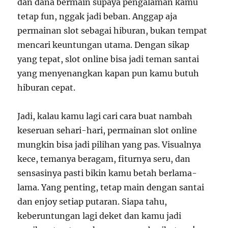
dan dana bermain supaya pengalaman kamu
tetap fun, nggak jadi beban. Anggap aja
permainan slot sebagai hiburan, bukan tempat
mencari keuntungan utama. Dengan sikap
yang tepat, slot online bisa jadi teman santai
yang menyenangkan kapan pun kamu butuh
hiburan cepat.
Jadi, kalau kamu lagi cari cara buat nambah
keseruan sehari-hari, permainan slot online
mungkin bisa jadi pilihan yang pas. Visualnya
kece, temanya beragam, fiturnya seru, dan
sensasinya pasti bikin kamu betah berlama-
lama. Yang penting, tetap main dengan santai
dan enjoy setiap putaran. Siapa tahu,
keberuntungan lagi deket dan kamu jadi