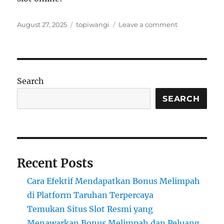
Posted
Tags
on
August 27, 2025
topiwangi
Leave a comment
on
Menyelami
Dunia
Seru
dan
Menguntung
Search
dari
Permainan
SEARCH
Slot
Online
Recent Posts
Cara Efektif Mendapatkan Bonus Melimpah
di Platform Taruhan Terpercaya
Temukan Situs Slot Resmi yang
Menawarkan Bonus Melimpah dan Peluang