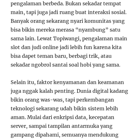
pengalaman berbeda. Bukan sekadar tempat
main, tapi juga jadi ruang buat interaksi sosial.
Banyak orang sekarang nyari komunitas yang
bisa bikin mereka merasa “nyambung” satu
sama lain. Lewat Topiwangi, pengalaman main
slot dan judi online jadi lebih fun karena kita
bisa dapet teman baru, berbagi trik, atau
sekadar ngobrol santai soal hobi yang sama.
Selain itu, faktor kenyamanan dan keamanan
juga nggak kalah penting. Dunia digital kadang
bikin orang was-was, tapi perkembangan
teknologi sekarang udah bikin sistem lebih
aman. Mulai dari enkripsi data, kecepatan
server, sampai tampilan antarmuka yang
gampang dipahami, semuanya mendukung