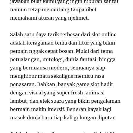
jawaban buat kamu yang ingin hiburan santai
namun tetap menantang tanpa ribet
memahami aturan yang njelimet.
Salah satu daya tarik terbesar dari slot online
adalah keragaman tema dan fitur yang bikin
pemain nggak cepat bosan. Mulai dari tema
petualangan, mitologi, dunia fantasi, hingga
yang bernuansa modern, semuanya siap
menghibur mata sekaligus memicu rasa
penasaran. Bahkan, banyak game slot hadir
dengan visual yang super fresh, animasi
lembut, dan efek suara yang bikin pengalaman
bermain makin imersif. Beneran kayak lagi
masuk dunia baru tiap kali gulungan diputar.