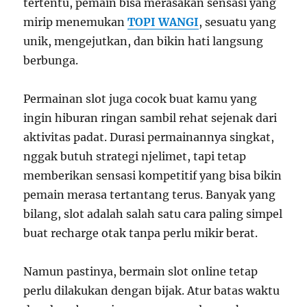
tertentu, pemain bisa merasakan sensasi yang
mirip menemukan
TOPI WANGI
, sesuatu yang
unik, mengejutkan, dan bikin hati langsung
berbunga.
Permainan slot juga cocok buat kamu yang
ingin hiburan ringan sambil rehat sejenak dari
aktivitas padat. Durasi permainannya singkat,
nggak butuh strategi njelimet, tapi tetap
memberikan sensasi kompetitif yang bisa bikin
pemain merasa tertantang terus. Banyak yang
bilang, slot adalah salah satu cara paling simpel
buat recharge otak tanpa perlu mikir berat.
Namun pastinya, bermain slot online tetap
perlu dilakukan dengan bijak. Atur batas waktu