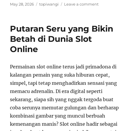
Posted
Tags
on
May 28, 2026
topiwangi
Leave a comment
on
Bandar
Game
Online
Putaran Seru yang Bikin
Berkualitas
Ini
Betah di Dunia Slot
Hadirkan
Online
Slot
Gacor
dengan
Sistem
Permainan slot online terus jadi primadona di
Permainan
kalangan pemain yang suka hiburan cepat,
Fair
simpel, tapi tetap menghadirkan sensasi yang
memacu adrenalin. Di era digital seperti
sekarang, siapa sih yang nggak tergoda buat
coba serunya memutar gulungan dan berharap
kombinasi gambar yang muncul berbuah
kemenangan manis? Slot online hadir sebagai