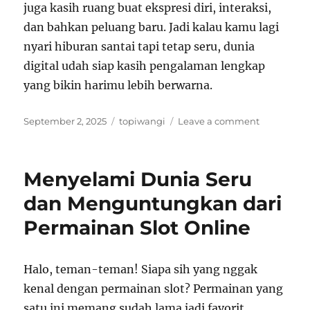
juga kasih ruang buat ekspresi diri, interaksi,
dan bahkan peluang baru. Jadi kalau kamu lagi
nyari hiburan santai tapi tetap seru, dunia
digital udah siap kasih pengalaman lengkap
yang bikin harimu lebih berwarna.
Posted
Tags
on
September 2, 2025
topiwangi
Leave a comment
on
Ruang
Hiburan
Digital
Menyelami Dunia Seru
yang
Bikin
dan Menguntungkan dari
Waktu
Permainan Slot Online
Luang
Makin
Seru
Halo, teman-teman! Siapa sih yang nggak
kenal dengan permainan slot? Permainan yang
satu ini memang sudah lama jadi favorit