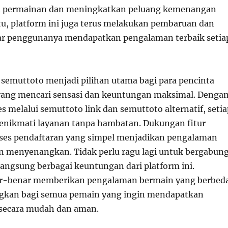
da permainan dan meningkatkan peluang kemenangan
itu, platform ini juga terus melakukan pembaruan dan
ar penggunanya mendapatkan pengalaman terbaik setia
semuttoto menjadi pilihan utama bagi para pencinta
yang mencari sensasi dan keuntungan maksimal. Denga
 melalui semuttoto link dan semuttoto alternatif, setia
enikmati layanan tanpa hambatan. Dukungan fitur
ses pendaftaran yang simpel menjadikan pengalaman
 menyenangkan. Tidak perlu ragu lagi untuk bergabun
angsung berbagai keuntungan dari platform ini.
r-benar memberikan pengalaman bermain yang berbed
kan bagi semua pemain yang ingin mendapatkan
secara mudah dan aman.