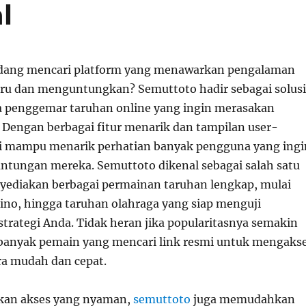
l
dang mencari platform yang menawarkan pengalaman
ru dan menguntungkan? Semuttoto hadir sebagai solusi
ra penggemar taruhan online yang ingin merasakan
. Dengan berbagai fitur menarik dan tampilan user-
 ini mampu menarik perhatian banyak pengguna yang ingi
tungan mereka. Semuttoto dikenal sebagai salah satu
yediakan berbagai permainan taruhan lengkap, mulai
casino, hingga taruhan olahraga yang siap menguji
strategi Anda. Tidak heran jika popularitasnya semakin
banyak pemain yang mencari link resmi untuk mengaks
ara mudah dan cepat.
kan akses yang nyaman,
semuttoto
juga memudahkan