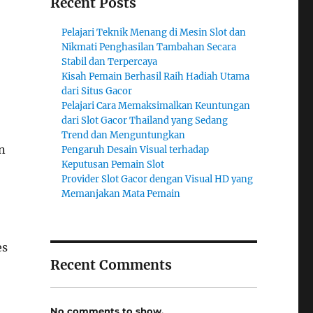
Recent Posts
Pelajari Teknik Menang di Mesin Slot dan
Nikmati Penghasilan Tambahan Secara
Stabil dan Terpercaya
Kisah Pemain Berhasil Raih Hadiah Utama
dari Situs Gacor
Pelajari Cara Memaksimalkan Keuntungan
dari Slot Gacor Thailand yang Sedang
Trend dan Menguntungkan
n
Pengaruh Desain Visual terhadap
Keputusan Pemain Slot
Provider Slot Gacor dengan Visual HD yang
Memanjakan Mata Pemain
es
Recent Comments
No comments to show.