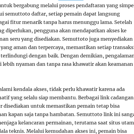
ntuk bergabung melalui proses pendaftaran yang simpe
ui semuttoto daftar, setiap pemain dapat langsung
gai fitur menarik tanpa harus menunggu lama. Setelah
ng diperlukan, pengguna akan mendapatkan akses ke
nan seru yang disediakan. Semuttoto juga menyediakan
 yang aman dan terpercaya, memastikan setiap transaks
i terlindungi dengan baik. Dengan demikian, pengalama
 lebih nyaman dan tanpa rasa khawatir akan keamanan
lami kendala akses, tidak perlu khawatir karena ada
natif yang selalu siap membantu. Berbagai link cadangan
or disediakan untuk memastikan pemain tetap bisa
an kapan saja tanpa hambatan. Semuttoto link ini sang
enjaga kelancaran permainan, terutama saat situs uta
la teknis. Melalui kemudahan akses ini, pemain bisa