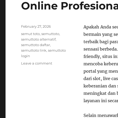
Online Profesiona
Posted
February 27, 2026
Apakah Anda se
on
Tags
semut toto
,
semuttoto
,
bermain yang se
semuttoto alternatif
,
terbaik bagi pa
semuttoto daftar
,
sensasi berbeda
semuttoto link
,
semuttoto
login
friendly, situs
on
Leave a comment
mencoba keberun
Cara
portal yang men
Mudah
dari slot, live 
Raih
Profit
keberanian dan 
di
meningkat dan 
Situs
layanan ini sec
Togel
Online
Profesional
Selain menawar