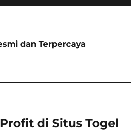
Resmi dan Terpercaya
rofit di Situs Togel