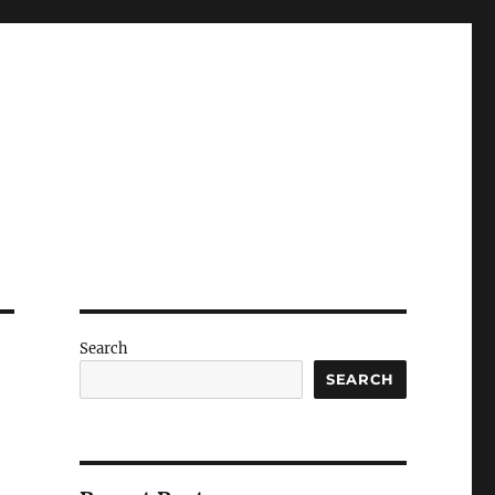
Search
SEARCH