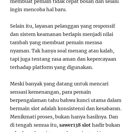
membuat pemain tidak cepat bosan dan selalu
ingin mencoba hal baru.
Selain itu, layanan pelanggan yang responsif
dan sistem keamanan berlapis menjadi nilai
tambah yang membuat pemain merasa
nyaman. Tak hanya soal menang atau kalah,
tapi juga tentang rasa aman dan kepercayaan
terhadap platform yang digunakan.
Meski banyak yang datang untuk mencari
sensasi kemenangan, para pemain
berpengalaman tahu bahwa kunci utama dalam
bermain slot adalah konsistensi dan kesabaran.
Menikmati proses, bukan hanya hasilnya. Dan
di tengah semua itu,
sawer138 slot
hadir bukan