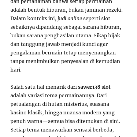
dan pemahaman bahwa setiap permainan
adalah bentuk hiburan, bukan jaminan rezeki.
Dalam konteks ini,
judi online
seperti slot
sebaiknya dipandang sebagai sarana hiburan,
bukan sarana penghasilan utama. Sikap bijak
dan tanggung jawab menjadi kunci agar
pengalaman bermain tetap menyenangkan
tanpa menimbulkan penyesalan di kemudian
hari.
Salah satu hal menarik dari
sawer138 slot
adalah variasi tema permainannya. Dari
petualangan di hutan misterius, suasana
kasino klasik, hingga nuansa modern yang
penuh warna—semua bisa ditemukan di sini.
Setiap tema menawarkan sensasi berbeda,