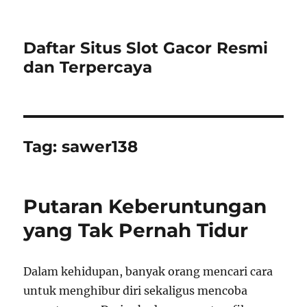
Daftar Situs Slot Gacor Resmi
dan Terpercaya
Tag:
sawer138
Putaran Keberuntungan
yang Tak Pernah Tidur
Dalam kehidupan, banyak orang mencari cara
untuk menghibur diri sekaligus mencoba