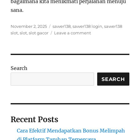
bagaimana kita menikmati perjalanan menuju
sana.
Posted
Tags
November 2, 2025
sawer138
,
sawer138 login
,
sawer138
on
on
slot
,
slot
,
slot gacor
Leave a comment
Putaran
Keberuntungan
yang
Tak
Pernah
Search
Tidur
SEARCH
Recent Posts
Cara Efektif Mendapatkan Bonus Melimpah
di Platform Taruhan Terpercaya