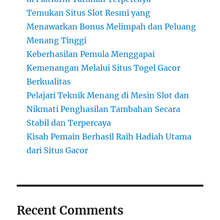
Temukan Situs Slot Resmi yang
Menawarkan Bonus Melimpah dan Peluang
Menang Tinggi
Keberhasilan Pemula Menggapai
Kemenangan Melalui Situs Togel Gacor
Berkualitas
Pelajari Teknik Menang di Mesin Slot dan
Nikmati Penghasilan Tambahan Secara
Stabil dan Terpercaya
Kisah Pemain Berhasil Raih Hadiah Utama
dari Situs Gacor
Recent Comments