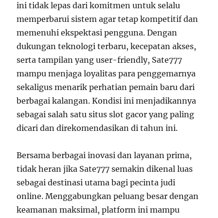
ini tidak lepas dari komitmen untuk selalu
memperbarui sistem agar tetap kompetitif dan
memenuhi ekspektasi pengguna. Dengan
dukungan teknologi terbaru, kecepatan akses,
serta tampilan yang user-friendly, Sate777
mampu menjaga loyalitas para penggemarnya
sekaligus menarik perhatian pemain baru dari
berbagai kalangan. Kondisi ini menjadikannya
sebagai salah satu situs slot gacor yang paling
dicari dan direkomendasikan di tahun ini.
Bersama berbagai inovasi dan layanan prima,
tidak heran jika Sate777 semakin dikenal luas
sebagai destinasi utama bagi pecinta judi
online. Menggabungkan peluang besar dengan
keamanan maksimal, platform ini mampu