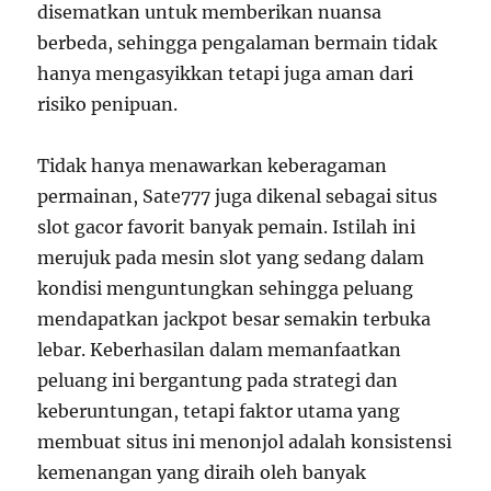
disematkan untuk memberikan nuansa
berbeda, sehingga pengalaman bermain tidak
hanya mengasyikkan tetapi juga aman dari
risiko penipuan.
Tidak hanya menawarkan keberagaman
permainan, Sate777 juga dikenal sebagai situs
slot gacor favorit banyak pemain. Istilah ini
merujuk pada mesin slot yang sedang dalam
kondisi menguntungkan sehingga peluang
mendapatkan jackpot besar semakin terbuka
lebar. Keberhasilan dalam memanfaatkan
peluang ini bergantung pada strategi dan
keberuntungan, tetapi faktor utama yang
membuat situs ini menonjol adalah konsistensi
kemenangan yang diraih oleh banyak