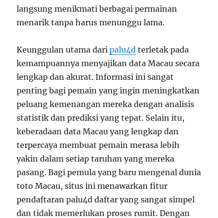
langsung menikmati berbagai permainan
menarik tanpa harus menunggu lama.
Keunggulan utama dari
palu4d
terletak pada
kemampuannya menyajikan data Macau secara
lengkap dan akurat. Informasi ini sangat
penting bagi pemain yang ingin meningkatkan
peluang kemenangan mereka dengan analisis
statistik dan prediksi yang tepat. Selain itu,
keberadaan data Macau yang lengkap dan
terpercaya membuat pemain merasa lebih
yakin dalam setiap taruhan yang mereka
pasang. Bagi pemula yang baru mengenal dunia
toto Macau, situs ini menawarkan fitur
pendaftaran palu4d daftar yang sangat simpel
dan tidak memerlukan proses rumit. Dengan