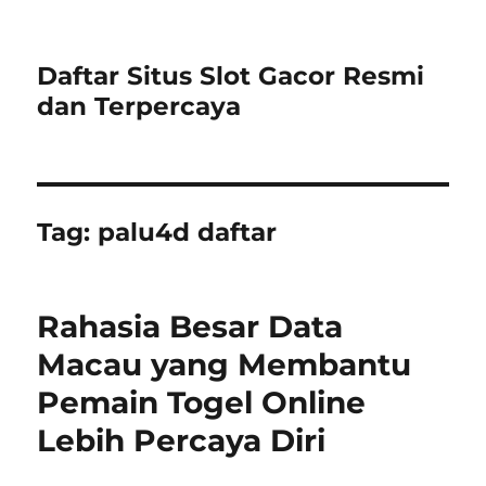
Daftar Situs Slot Gacor Resmi
dan Terpercaya
Tag:
palu4d daftar
Rahasia Besar Data
Macau yang Membantu
Pemain Togel Online
Lebih Percaya Diri