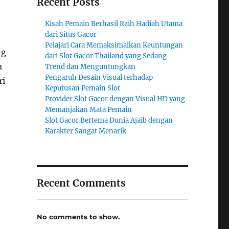
Recent Posts
Kisah Pemain Berhasil Raih Hadiah Utama
dari Situs Gacor
Pelajari Cara Memaksimalkan Keuntungan
ng
dari Slot Gacor Thailand yang Sedang
a
Trend dan Menguntungkan
Pengaruh Desain Visual terhadap
ri
Keputusan Pemain Slot
Provider Slot Gacor dengan Visual HD yang
Memanjakan Mata Pemain
Slot Gacor Bertema Dunia Ajaib dengan
Karakter Sangat Menarik
Recent Comments
No comments to show.