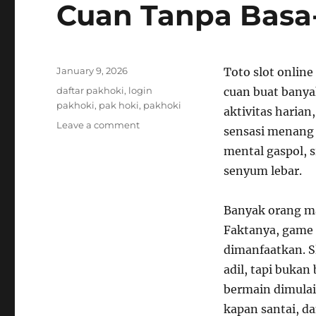
Cuan Tanpa Basa
Posted
January 9, 2026
Toto slot online
on
Tags
daftar pakhoki
,
login
cuan buat banya
pakhoki
,
pak hoki
,
pakhoki
aktivitas harian,
on
Leave a comment
sensasi menang t
Toto
mental gaspol, 
Slot
Online
senyum lebar.
Paling
Seru,
Banyak orang mas
Peluang
Cuan
Faktanya, game i
Tanpa
dimanfaatkan. S
Basa-
adil, tapi bukan
Basi
bermain dimulai
kapan santai, d