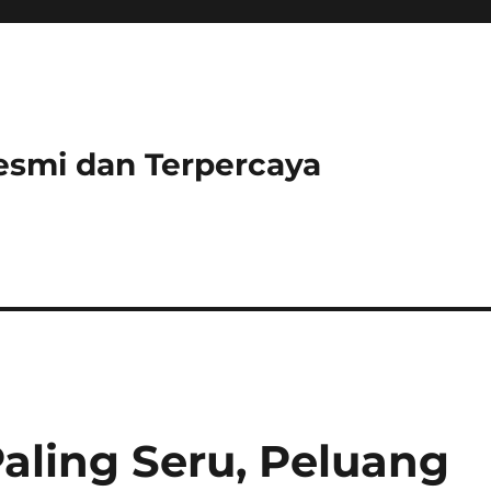
Resmi dan Terpercaya
Paling Seru, Peluang