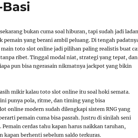
-Basi
 sekarang bukan cuma soal hiburan, tapi sudah jadi lada
k pemain yang berani ambil peluang. Di tengah padatny
 main toto slot online jadi pilihan paling realistis buat ca
anpa ribet. Tinggal modal niat, strategi yang tepat, dan
siapa pun bisa ngerasain nikmatnya jackpot yang bikin
ih mikir kalau toto slot online itu soal hoki semata.
ni punya pola, ritme, dan timing yang bisa
lot online modern sudah dilengkapi sistem RNG yang
 berarti pemain cuma bisa pasrah. Justru di sinilah seni
. Pemain cerdas tahu kapan harus naikkan taruhan,
an kapan berhenti sebelum saldo terkuras.