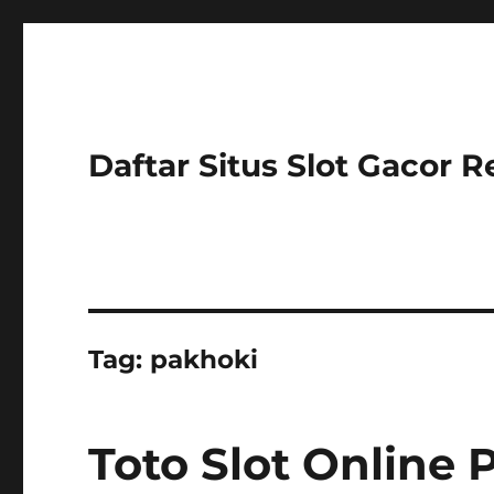
Daftar Situs Slot Gacor 
Tag:
pakhoki
Toto Slot Online 