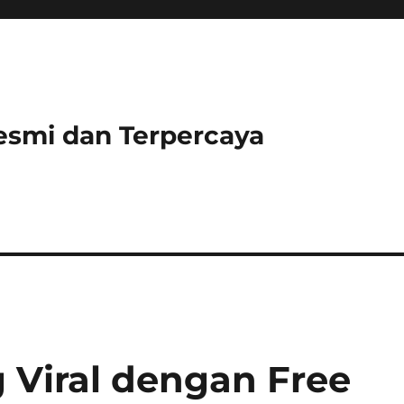
Resmi dan Terpercaya
g Viral dengan Free