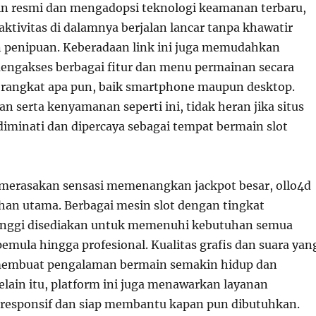
n resmi dan mengadopsi teknologi keamanan terbaru,
aktivitas di dalamnya berjalan lancar tanpa khawatir
 penipuan. Keberadaan link ini juga memudahkan
ngakses berbagai fitur dan menu permainan secara
erangkat apa pun, baik smartphone maupun desktop.
 serta kenyamanan seperti ini, tidak heran jika situs
diminati dan dipercaya sebagai tempat bermain slot
 merasakan sensasi memenangkan jackpot besar, ollo4d
ihan utama. Berbagai mesin slot dengan tingkat
inggi disediakan untuk memenuhi kebutuhan semua
emula hingga profesional. Kualitas grafis dan suara yan
mbuat pengalaman bermain semakin hidup dan
lain itu, platform ini juga menawarkan layanan
responsif dan siap membantu kapan pun dibutuhkan.