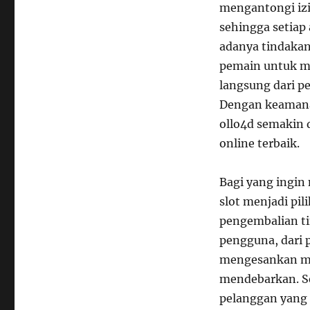
mengantongi izi
sehingga setiap 
adanya tindakan
pemain untuk me
langsung dari p
Dengan keamanan
ollo4d semakin 
online terbaik.
Bagi yang ingin
slot menjadi pil
pengembalian t
pengguna, dari p
mengesankan me
mendebarkan. Se
pelanggan yang 