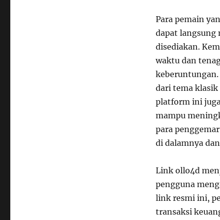
Sistem
Permainan
Para pemain ya
Sangat
dapat langsung 
Menguntungkan
disediakan. Ke
waktu dan tenag
keberuntungan. 
dari tema klasi
platform ini ju
mampu meningka
para penggemar 
di dalamnya dan
Link ollo4d me
pengguna mengak
link resmi ini,
transaksi keuang