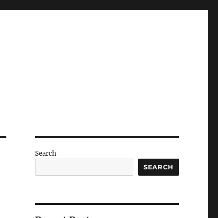
Search
SEARCH