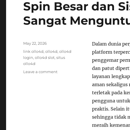
Spin Besar dan S
Sangat Mengunt
Posted
May 22, 2026
Dalam dunia per
on
Tags
link ollo4d
,
ollo4d
,
ollo4d
platform terper
login
,
ollo4d slot
,
situs
penggemar perma
ollo4d
dan patut dipe
on
Leave a comment
layanan lengkap
Slot
Online
aman sekaligus 
Paling
terletak pada 
Viral
pengguna untuk 
dengan
Free
praktis. Selain 
Spin
sehingga tidak
Besar
meraih kemenan
dan