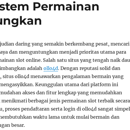
istem Permainan
ungkan
judian daring yang semakin berkembang pesat, mencari
caya dan menguntungkan menjadi prioritas utama para
inan slot online. Salah satu situs yang tengah naik da
rtimbangkan adalah
ollo4d
. Dengan reputasi solid dan
, situs ollo4d menawarkan pengalaman bermain yang
mengasyikkan. Keunggulan utama dari platform ini
kemudahan akses dan fitur lengkap yang memudahkan
menikmati berbagai jenis permainan slot terbaik secara
itu, proses pendaftaran serta login di ollo4d sangat simpel
 membutuhkan waktu lama untuk mulai bermain dan
gan besar.