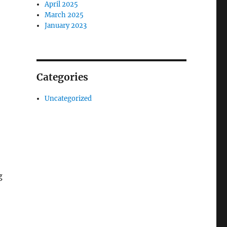
April 2025
March 2025
January 2023
Categories
Uncategorized
g