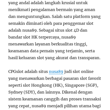
yang andal adalah langkah krusial untuk
menikmati pengalaman bermain yang aman
dan menguntungkan. Salah satu platform yang
semakin diminati oleh para penggemar slot
adalah nusa89. Sebagai situs slot 4D dan
bandar slot HK terpercaya, nusa89
menawarkan layanan berkualitas tinggi,
keamanan data pemain yang terjamin, serta
hasil keluaran slot yang akurat dan transparan.
CPGslot adalah situs
nusa89
judi slot online
yang menawarkan berbagai pasaran slot favorit
seperti slot Hongkong (HK), Singapore (SGP),
Sydney (SDY), dan lainnya. Dikenal dengan
sistem keamanan canggih dan proses transaksi
yang cepat, nusa89 menjadi pilihan utama bagi