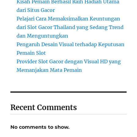
Kisah Pemain Berhasil Raih Hadiah Utama
dari Situs Gacor
Pelajari Cara Memaksimalkan Keuntungan
dari Slot Gacor Thailand yang Sedang Trend
dan Menguntungkan
Pengaruh Desain Visual terhadap Keputusan
Pemain Slot
Provider Slot Gacor dengan Visual HD yang
Memanjakan Mata Pemain
Recent Comments
No comments to show.