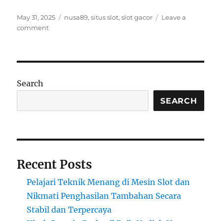
Posted
Tags
May 31, 2025
nusa89
,
situs slot
,
slot gacor
Leave a
on
on
comment
Slot
Gacor
dan
Pengalaman
Bermain
Search
yang
Seru
SEARCH
Recent Posts
Pelajari Teknik Menang di Mesin Slot dan
Nikmati Penghasilan Tambahan Secara
Stabil dan Terpercaya