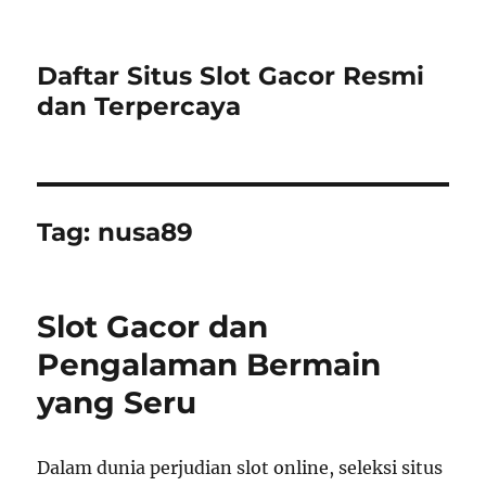
Daftar Situs Slot Gacor Resmi
dan Terpercaya
Tag:
nusa89
Slot Gacor dan
Pengalaman Bermain
yang Seru
Dalam dunia perjudian slot online, seleksi situs