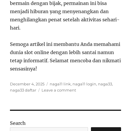
bermain dengan bijak, permainan ini bisa
menjadi hiburan yang menyenangkan dan
menghilangkan penat setelah aktivitas sehari-
hari.
Semoga artikel ini membantu Anda memahami
dunia slot online dengan lebih santai namun
tetap informatif. Selamat mencoba dan nikmati
sensasinya!
Posted
Tags
December 4, 2025
naga11 link
,
naga11 login
,
naga33
,
on
on
naga33 daftar
Leave a comment
Sensasi
Seru
Bermain
Slot
Online
Search
untuk