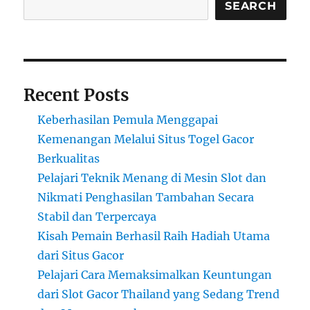
Hiburan
SEARCH
Maksimal
Recent Posts
Keberhasilan Pemula Menggapai
Kemenangan Melalui Situs Togel Gacor
Berkualitas
Pelajari Teknik Menang di Mesin Slot dan
Nikmati Penghasilan Tambahan Secara
Stabil dan Terpercaya
Kisah Pemain Berhasil Raih Hadiah Utama
dari Situs Gacor
Pelajari Cara Memaksimalkan Keuntungan
dari Slot Gacor Thailand yang Sedang Trend