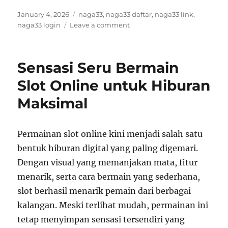
Posted
Tags
January 4, 2026
naga33
,
naga33 daftar
,
naga33 link
,
on
on
naga33 login
Leave a comment
Raih
Kemenangan
Besar
Sensasi Seru Bermain
dengan
Slot
Slot Online untuk Hiburan
Online
Maksimal
yang
Seru!
Permainan slot online kini menjadi salah satu
bentuk hiburan digital yang paling digemari.
Dengan visual yang memanjakan mata, fitur
menarik, serta cara bermain yang sederhana,
slot berhasil menarik pemain dari berbagai
kalangan. Meski terlihat mudah, permainan ini
tetap menyimpan sensasi tersendiri yang