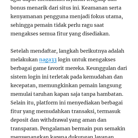
bonus menarik dari situs ini. Keamanan serta
kenyamanan pengguna menjadi fokus utama,
sehingga pemain tidak perlu ragu saat
mengakses semua fitur yang disediakan.
Setelah mendaftar, langkah berikutnya adalah
melakukan
naga33
login untuk mengakses
berbagai game favorit mereka. Keunggulan dari
sistem login ini terletak pada kemudahan dan
kecepatan, memungkinkan pemain langsung
memulai taruhan kapan saja tanpa hambatan.
Selain itu, platform ini menyediakan berbagai
fitur yang memudahkan transaksi, termasuk
deposit dan withdrawal yang aman dan
transparan. Pengalaman bermain pun semakin
menyenangkan karena dukungan layanan