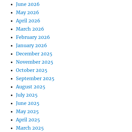
June 2026
May 2026
April 2026
March 2026
February 2026
January 2026
December 2025
November 2025
October 2025
September 2025
August 2025
July 2025
June 2025
May 2025
April 2025
March 2025