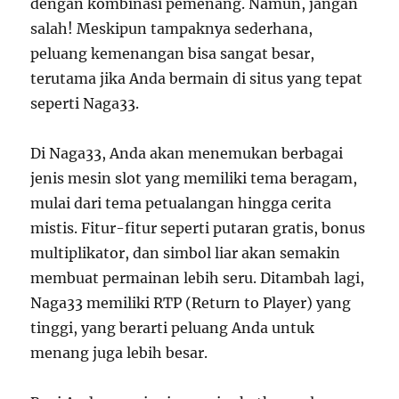
dengan kombinasi pemenang. Namun, jangan
salah! Meskipun tampaknya sederhana,
peluang kemenangan bisa sangat besar,
terutama jika Anda bermain di situs yang tepat
seperti Naga33.
Di Naga33, Anda akan menemukan berbagai
jenis mesin slot yang memiliki tema beragam,
mulai dari tema petualangan hingga cerita
mistis. Fitur-fitur seperti putaran gratis, bonus
multiplikator, dan simbol liar akan semakin
membuat permainan lebih seru. Ditambah lagi,
Naga33 memiliki RTP (Return to Player) yang
tinggi, yang berarti peluang Anda untuk
menang juga lebih besar.