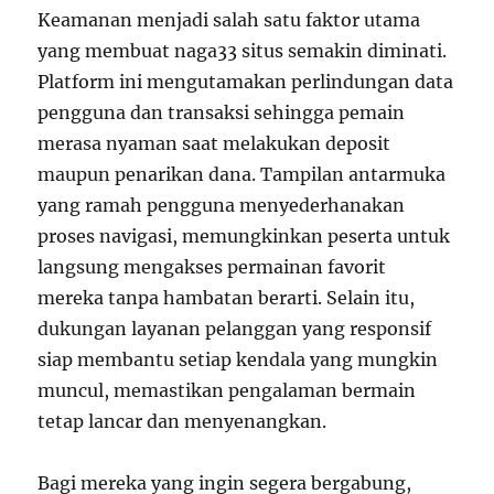
Keamanan menjadi salah satu faktor utama
yang membuat naga33 situs semakin diminati.
Platform ini mengutamakan perlindungan data
pengguna dan transaksi sehingga pemain
merasa nyaman saat melakukan deposit
maupun penarikan dana. Tampilan antarmuka
yang ramah pengguna menyederhanakan
proses navigasi, memungkinkan peserta untuk
langsung mengakses permainan favorit
mereka tanpa hambatan berarti. Selain itu,
dukungan layanan pelanggan yang responsif
siap membantu setiap kendala yang mungkin
muncul, memastikan pengalaman bermain
tetap lancar dan menyenangkan.
Bagi mereka yang ingin segera bergabung,