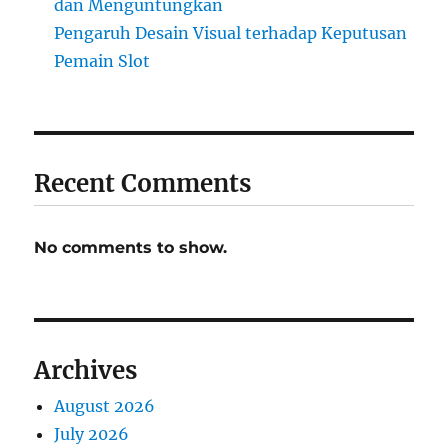
dan Menguntungkan
Pengaruh Desain Visual terhadap Keputusan
Pemain Slot
Recent Comments
No comments to show.
Archives
August 2026
July 2026