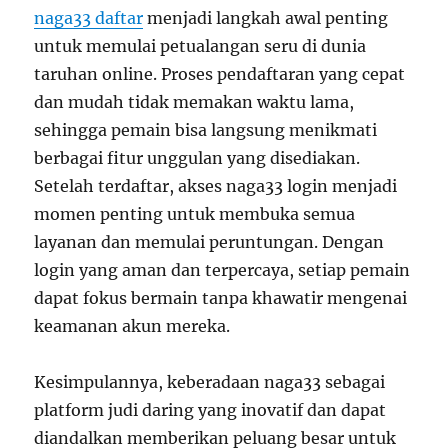
naga33 daftar
menjadi langkah awal penting
untuk memulai petualangan seru di dunia
taruhan online. Proses pendaftaran yang cepat
dan mudah tidak memakan waktu lama,
sehingga pemain bisa langsung menikmati
berbagai fitur unggulan yang disediakan.
Setelah terdaftar, akses naga33 login menjadi
momen penting untuk membuka semua
layanan dan memulai peruntungan. Dengan
login yang aman dan terpercaya, setiap pemain
dapat fokus bermain tanpa khawatir mengenai
keamanan akun mereka.
Kesimpulannya, keberadaan naga33 sebagai
platform judi daring yang inovatif dan dapat
diandalkan memberikan peluang besar untuk