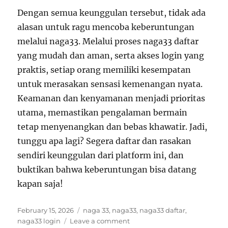
Dengan semua keunggulan tersebut, tidak ada
alasan untuk ragu mencoba keberuntungan
melalui naga33. Melalui proses naga33 daftar
yang mudah dan aman, serta akses login yang
praktis, setiap orang memiliki kesempatan
untuk merasakan sensasi kemenangan nyata.
Keamanan dan kenyamanan menjadi prioritas
utama, memastikan pengalaman bermain
tetap menyenangkan dan bebas khawatir. Jadi,
tunggu apa lagi? Segera daftar dan rasakan
sendiri keunggulan dari platform ini, dan
buktikan bahwa keberuntungan bisa datang
kapan saja!
Posted
Tags
February 15, 2026
naga 33
,
naga33
,
naga33 daftar
,
on
on
naga33 login
Leave a comment