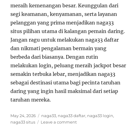
meraih kemenangan besar. Keunggulan dari
segi keamanan, kenyamanan, serta layanan
pelanggan yang prima menjadikan naga33
situs pilihan utama di kalangan pemain daring.
Jangan ragu untuk melakukan naga33 daftar
dan nikmati pengalaman bermain yang
berbeda dari biasanya. Dengan rutin
melakukan login, peluang meraih jackpot besar
semakin terbuka lebar, menjadikan naga33
sebagai destinasi utama bagi pecinta taruhan
daring yang ingin hasil maksimal dari setiap
taruhan mereka.
Posted
Tags
May 24, 2026
naga33
,
naga33 daftar
,
naga33 login
,
on
on
naga33 situs
Leave a comment
Temukan
Cara