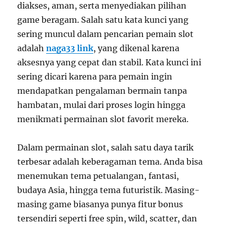
diakses, aman, serta menyediakan pilihan
game beragam. Salah satu kata kunci yang
sering muncul dalam pencarian pemain slot
adalah
naga33 link
, yang dikenal karena
aksesnya yang cepat dan stabil. Kata kunci ini
sering dicari karena para pemain ingin
mendapatkan pengalaman bermain tanpa
hambatan, mulai dari proses login hingga
menikmati permainan slot favorit mereka.
Dalam permainan slot, salah satu daya tarik
terbesar adalah keberagaman tema. Anda bisa
menemukan tema petualangan, fantasi,
budaya Asia, hingga tema futuristik. Masing-
masing game biasanya punya fitur bonus
tersendiri seperti free spin, wild, scatter, dan