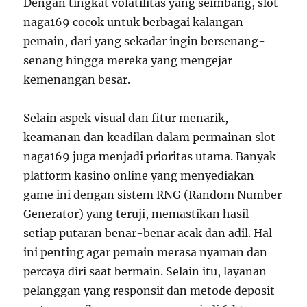
Dengan tingkat volatilitas yang seimbang, slot
naga169 cocok untuk berbagai kalangan
pemain, dari yang sekadar ingin bersenang-
senang hingga mereka yang mengejar
kemenangan besar.
Selain aspek visual dan fitur menarik,
keamanan dan keadilan dalam permainan slot
naga169 juga menjadi prioritas utama. Banyak
platform kasino online yang menyediakan
game ini dengan sistem RNG (Random Number
Generator) yang teruji, memastikan hasil
setiap putaran benar-benar acak dan adil. Hal
ini penting agar pemain merasa nyaman dan
percaya diri saat bermain. Selain itu, layanan
pelanggan yang responsif dan metode deposit