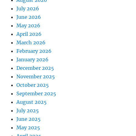
August 2026
July 2026
June 2026
May 2026
April 2026
March 2026
February 2026
January 2026
December 2025
November 2025
October 2025
September 2025
August 2025
July 2025
June 2025
May 2025