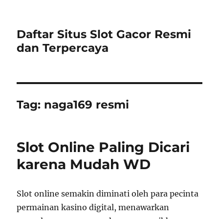
Daftar Situs Slot Gacor Resmi
dan Terpercaya
Tag:
naga169 resmi
Slot Online Paling Dicari
karena Mudah WD
Slot online semakin diminati oleh para pecinta
permainan kasino digital, menawarkan