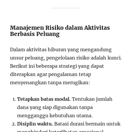
Manajemen Risiko dalam Aktivitas
Berbasis Peluang
Dalam aktivitas hiburan yang mengandung
unsur peluang, pengelolaan risiko adalah kunci.
Berikut ini beberapa strategi yang dapat
diterapkan agar pengalaman tetap
menyenangkan tanpa merugikan:
Tetapkan batas modal.
Tentukan jumlah
dana yang siap digunakan tanpa
mengganggu kebutuhan utama.
Disiplin waktu.
Batasi durasi bermain untuk