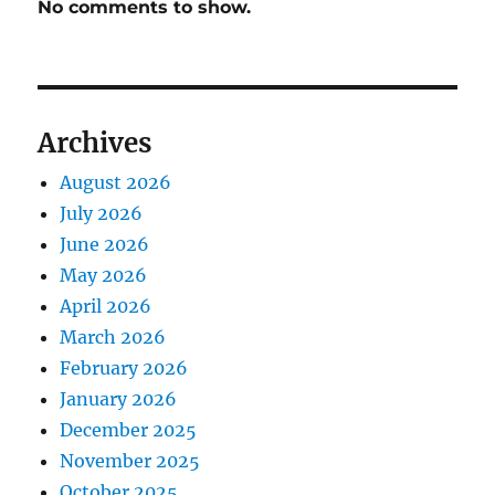
No comments to show.
Archives
August 2026
July 2026
June 2026
May 2026
April 2026
March 2026
February 2026
January 2026
December 2025
November 2025
October 2025