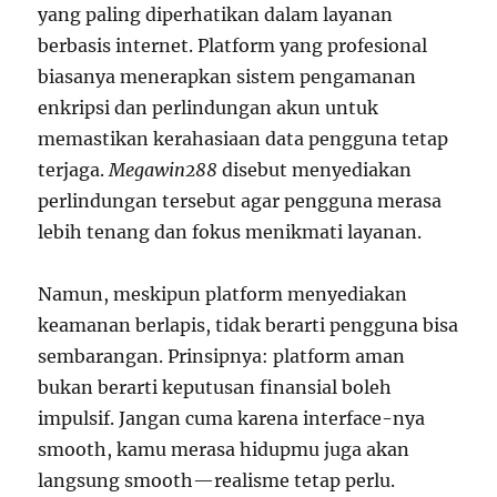
yang paling diperhatikan dalam layanan
berbasis internet. Platform yang profesional
biasanya menerapkan sistem pengamanan
enkripsi dan perlindungan akun untuk
memastikan kerahasiaan data pengguna tetap
terjaga.
Megawin288
disebut menyediakan
perlindungan tersebut agar pengguna merasa
lebih tenang dan fokus menikmati layanan.
Namun, meskipun platform menyediakan
keamanan berlapis, tidak berarti pengguna bisa
sembarangan. Prinsipnya: platform aman
bukan berarti keputusan finansial boleh
impulsif. Jangan cuma karena interface-nya
smooth, kamu merasa hidupmu juga akan
langsung smooth—realisme tetap perlu.