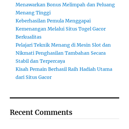
Menawarkan Bonus Melimpah dan Peluang
Menang Tinggi
Keberhasilan Pemula Menggapai
Kemenangan Melalui Situs Togel Gacor
Berkualitas
Pelajari Teknik Menang di Mesin Slot dan
Nikmati Penghasilan Tambahan Secara
Stabil dan Terpercaya
Kisah Pemain Berhasil Raih Hadiah Utama
dari Situs Gacor
Recent Comments