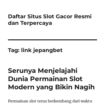
Daftar Situs Slot Gacor Resmi
dan Terpercaya
Tag:
link jepangbet
Serunya Menjelajahi
Dunia Permainan Slot
Modern yang Bikin Nagih
Permainan slot terus berkembang dari waktu