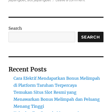
jepangbet
,
slot jepangbet
Leave a comment
Serunya
Menjelajahi
Dunia
Permainan
Slot
Search
Modern
yang
SEARCH
Bikin
Nagih
Recent Posts
Cara Efektif Mendapatkan Bonus Melimpah
di Platform Taruhan Terpercaya
Temukan Situs Slot Resmi yang
Menawarkan Bonus Melimpah dan Peluang
Menang Tinggi