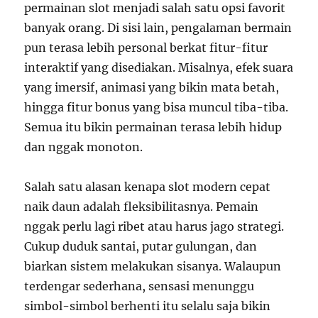
permainan slot menjadi salah satu opsi favorit
banyak orang. Di sisi lain, pengalaman bermain
pun terasa lebih personal berkat fitur-fitur
interaktif yang disediakan. Misalnya, efek suara
yang imersif, animasi yang bikin mata betah,
hingga fitur bonus yang bisa muncul tiba-tiba.
Semua itu bikin permainan terasa lebih hidup
dan nggak monoton.
Salah satu alasan kenapa slot modern cepat
naik daun adalah fleksibilitasnya. Pemain
nggak perlu lagi ribet atau harus jago strategi.
Cukup duduk santai, putar gulungan, dan
biarkan sistem melakukan sisanya. Walaupun
terdengar sederhana, sensasi menunggu
simbol-simbol berhenti itu selalu saja bikin