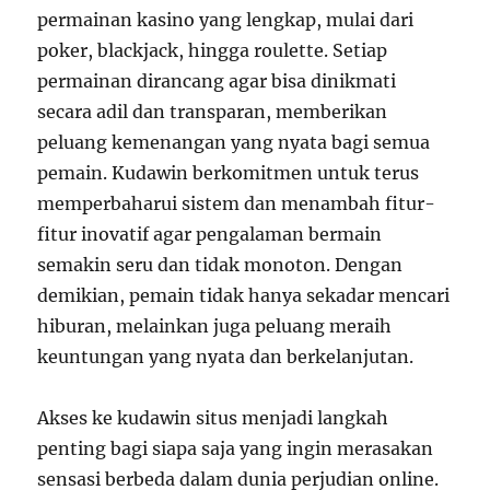
permainan kasino yang lengkap, mulai dari
poker, blackjack, hingga roulette. Setiap
permainan dirancang agar bisa dinikmati
secara adil dan transparan, memberikan
peluang kemenangan yang nyata bagi semua
pemain. Kudawin berkomitmen untuk terus
memperbaharui sistem dan menambah fitur-
fitur inovatif agar pengalaman bermain
semakin seru dan tidak monoton. Dengan
demikian, pemain tidak hanya sekadar mencari
hiburan, melainkan juga peluang meraih
keuntungan yang nyata dan berkelanjutan.
Akses ke kudawin situs menjadi langkah
penting bagi siapa saja yang ingin merasakan
sensasi berbeda dalam dunia perjudian online.