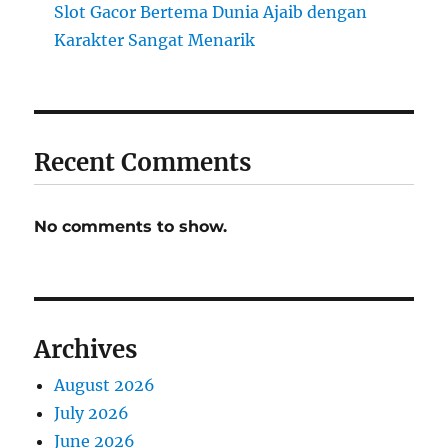
Slot Gacor Bertema Dunia Ajaib dengan
Karakter Sangat Menarik
Recent Comments
No comments to show.
Archives
August 2026
July 2026
June 2026