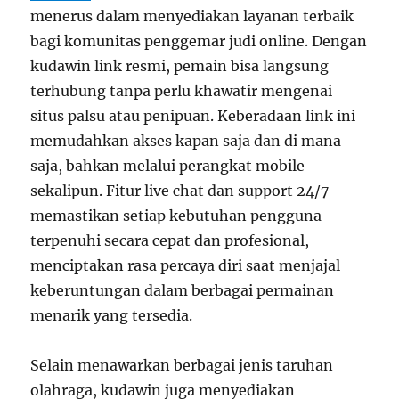
menerus dalam menyediakan layanan terbaik
bagi komunitas penggemar judi online. Dengan
kudawin link resmi, pemain bisa langsung
terhubung tanpa perlu khawatir mengenai
situs palsu atau penipuan. Keberadaan link ini
memudahkan akses kapan saja dan di mana
saja, bahkan melalui perangkat mobile
sekalipun. Fitur live chat dan support 24/7
memastikan setiap kebutuhan pengguna
terpenuhi secara cepat dan profesional,
menciptakan rasa percaya diri saat menjajal
keberuntungan dalam berbagai permainan
menarik yang tersedia.
Selain menawarkan berbagai jenis taruhan
olahraga, kudawin juga menyediakan