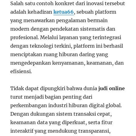
Salah satu contoh konkret dari inovasi tersebut
adalah kehadiran
ketua66
, sebuah platform
yang menawarkan pengalaman bermain
modern dengan pendekatan sistematis dan
profesional. Melalui layanan yang terintegrasi
dengan teknologi terkini, platform ini berhasil
menciptakan ruang hiburan daring yang
mengedepankan kenyamanan, keamanan, dan
efisiensi.
Tidak dapat dipungkiri bahwa dunia
judi online
turut menjadi bagian penting dari
perkembangan industri hiburan digital global.
Dengan dukungan sistem transaksi cepat,
keamanan data yang diperkuat, serta fitur
interaktif yang mendukung transparansi,