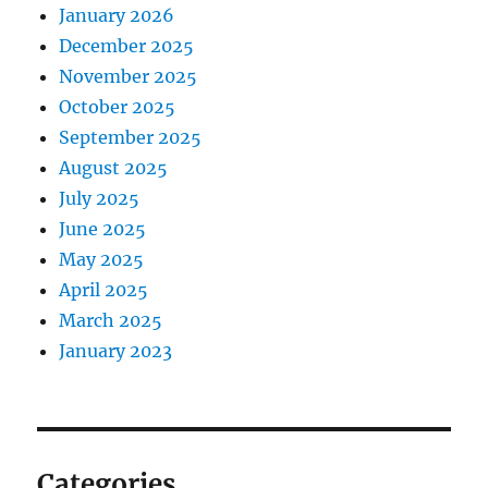
January 2026
December 2025
November 2025
October 2025
September 2025
August 2025
July 2025
June 2025
May 2025
April 2025
March 2025
January 2023
Categories