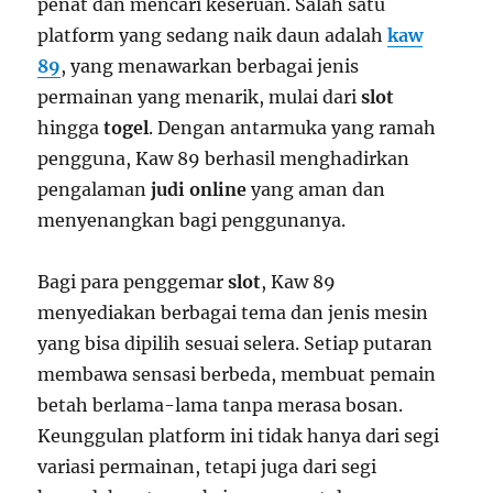
penat dan mencari keseruan. Salah satu
platform yang sedang naik daun adalah
kaw
89
, yang menawarkan berbagai jenis
permainan yang menarik, mulai dari
slot
hingga
togel
. Dengan antarmuka yang ramah
pengguna, Kaw 89 berhasil menghadirkan
pengalaman
judi online
yang aman dan
menyenangkan bagi penggunanya.
Bagi para penggemar
slot
, Kaw 89
menyediakan berbagai tema dan jenis mesin
yang bisa dipilih sesuai selera. Setiap putaran
membawa sensasi berbeda, membuat pemain
betah berlama-lama tanpa merasa bosan.
Keunggulan platform ini tidak hanya dari segi
variasi permainan, tetapi juga dari segi