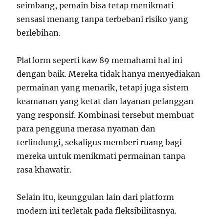
seimbang, pemain bisa tetap menikmati
sensasi menang tanpa terbebani risiko yang
berlebihan.
Platform seperti kaw 89 memahami hal ini
dengan baik. Mereka tidak hanya menyediakan
permainan yang menarik, tetapi juga sistem
keamanan yang ketat dan layanan pelanggan
yang responsif. Kombinasi tersebut membuat
para pengguna merasa nyaman dan
terlindungi, sekaligus memberi ruang bagi
mereka untuk menikmati permainan tanpa
rasa khawatir.
Selain itu, keunggulan lain dari platform
modern ini terletak pada fleksibilitasnya.