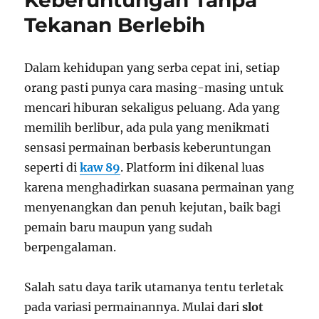
Keberuntungan Tanpa
Ketagihan
Tekanan Berlebih
Dalam kehidupan yang serba cepat ini, setiap
orang pasti punya cara masing-masing untuk
mencari hiburan sekaligus peluang. Ada yang
memilih berlibur, ada pula yang menikmati
sensasi permainan berbasis keberuntungan
seperti di
kaw 89
. Platform ini dikenal luas
karena menghadirkan suasana permainan yang
menyenangkan dan penuh kejutan, baik bagi
pemain baru maupun yang sudah
berpengalaman.
Salah satu daya tarik utamanya tentu terletak
pada variasi permainannya. Mulai dari
slot