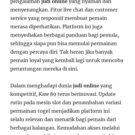
pengalaman
judi online
yang nyaman dan
menyenangkan. Fitur live chat dan customer
service yang responsif membuat pemain
merasa diperhatikan. Platform ini juga
menyediakan berbagai panduan bagi pemula,
sehingga siapa pun bisa memulai permainan
dengan percaya diri. Tak heran jika banyak
pemain loyal yang kembali lagi untuk mencoba
peruntungan mereka di sini.
Dalam menghadapi dunia
judi online
yang
kompetitif, Kaw 89 terus berinovasi. Update
rutin pada mesin slot dan penambahan variasi
permainan togel menjadikan platform ini
selalu relevan dan menarik bagi pemain dari
berbagai kalangan. Kemudahan akses melalui