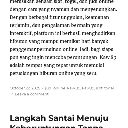
merasakan sensasi
slot
,
togel
, dan
judi online
dengan cara yang nyaman dan menyenangkan.
Dengan berbagai fitur unggulan, keamanan
terjamin, dan pengalaman bermain yang
interaktif, platform ini berhasil menghadirkan
hiburan yang mampu memikat hati banyak
penggemar permainan online. Jadi, bagi siapa
pun yang ingin mencoba peruntungan, Kaw 89
adalah tempat yang tepat untuk memulai
petualangan hiburan online yang seru.
Posted
Tags
October 22, 2025
judi online
,
kaw 89
,
kaw89
,
slot
,
togel
on
on
Leave a comment
Nikmati
Sensasi
Hiburan
Langkah Santai Menuju
yang
Bikin