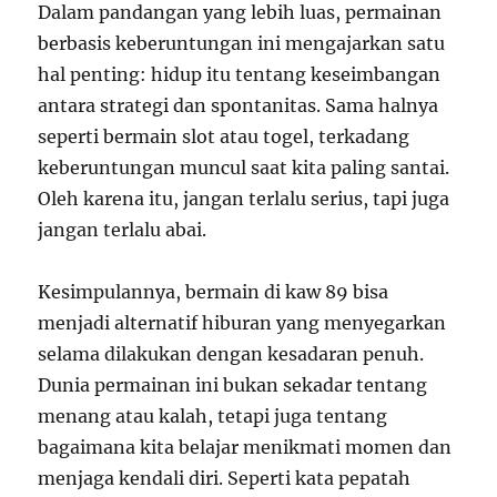
Dalam pandangan yang lebih luas, permainan
berbasis keberuntungan ini mengajarkan satu
hal penting: hidup itu tentang keseimbangan
antara strategi dan spontanitas. Sama halnya
seperti bermain slot atau togel, terkadang
keberuntungan muncul saat kita paling santai.
Oleh karena itu, jangan terlalu serius, tapi juga
jangan terlalu abai.
Kesimpulannya, bermain di kaw 89 bisa
menjadi alternatif hiburan yang menyegarkan
selama dilakukan dengan kesadaran penuh.
Dunia permainan ini bukan sekadar tentang
menang atau kalah, tetapi juga tentang
bagaimana kita belajar menikmati momen dan
menjaga kendali diri. Seperti kata pepatah