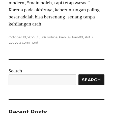
modern, “main boleh, tapi tetap waras.”
Karena pada akhirnya, keberuntungan paling
besar adalah bisa bersenang-senang tanpa
kehilangan arah.
Posted
Tags
October 19, 2025
judi online
,
kaw 89
,
kaw89
,
slot
on
on
Leave a comment
Langkah
Santai
Menuju
Keberuntungan
Tanpa
Search
Tekanan
Berlebih
SEARCH
Recent Posts