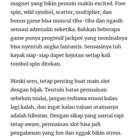
magnet yang bikin pemain makin excited. Free
spin, wild symbol, scatter, multiplier, dan
bonus game bisa muncul tiba-tiba dan ngasih
sensasi adrenalin seketika. Bahkan beberapa
game punya progresif jackpot yang nominalnya
bisa nyentuh angka fantastis. Sensasinya tuh
kayak siap-siap dapet kejutan setiap kali
tombol spin ditekan.
Meski seru, tetap penting buat main slot
dengan bijak. Tentuin batas permainan
sebelum mulai, jangan terbawa emosi kalau
lagi kalah, dan ingat kalau tujuan utamanya
adalah hiburan. Dengan sikap yang santai tapi
tetap aware, permainan slot bisa jadi
pengalaman yang fun dan nggak bikin stress.