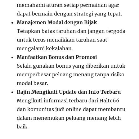
memahami aturan setiap permainan agar
dapat bermain dengan strategi yang tepat.
Manajemen Modal dengan Bijak
Tetapkan batas taruhan dan jangan tergoda
untuk terus menaikkan taruhan saat
mengalami kekalahan.
Manfaatkan Bonus dan Promosi
Selalu gunakan bonus yang diberikan untuk
memperbesar peluang menang tanpa risiko
modal besar.
Rajin Mengikuti Update dan Info Terbaru
Mengikuti informasi terbaru dari Halte66
dan komunitas judi online dapat membantu
dalam menemukan peluang menang lebih
baik.