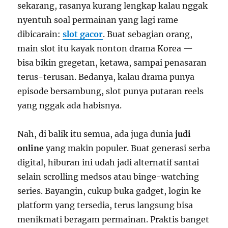
sekarang, rasanya kurang lengkap kalau nggak
nyentuh soal permainan yang lagi rame
dibicarain:
slot gacor
. Buat sebagian orang,
main slot itu kayak nonton drama Korea —
bisa bikin gregetan, ketawa, sampai penasaran
terus-terusan. Bedanya, kalau drama punya
episode bersambung, slot punya putaran reels
yang nggak ada habisnya.
Nah, di balik itu semua, ada juga dunia
judi
online
yang makin populer. Buat generasi serba
digital, hiburan ini udah jadi alternatif santai
selain scrolling medsos atau binge-watching
series. Bayangin, cukup buka gadget, login ke
platform yang tersedia, terus langsung bisa
menikmati beragam permainan. Praktis banget