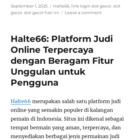
Posted
Tags
September 1, 2025
Halte66
,
link login slot gacor
,
slot
on
on
gacor
,
slot gacor hari ini
Leave a comment
Sensasi
Main
Bareng
Halte66: Platform Judi
di
Dunia
Online Terpercaya
Hiburan
dengan Beragam Fitur
Digital
yang
Unggulan untuk
Bikin
Betah
Pengguna
Halte66
merupakan salah satu platform judi
online yang semakin populer di kalangan
pemain di Indonesia. Situs ini dikenal sebagai
tempat bermain yang aman, terpercaya, dan
menyediakan berbagai jenis permainan judi