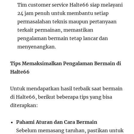
Tim customer service Halte66 siap melayani
24 jam penuh untuk membantu setiap
permasalahan teknis maupun pertanyaan
terkait permainan, memastikan
pengalaman bermain tetap lancar dan
menyenangkan.
Tips Memaksimalkan Pengalaman Bermain di
Halte66
Untuk mendapatkan hasil terbaik saat bermain
di Halte66, berikut beberapa tips yang bisa
diterapkan:
Pahami Aturan dan Cara Bermain
Sebelum memasang taruhan, pastikan untuk