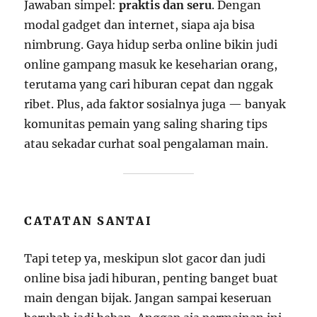
Jawaban simpel:
praktis dan seru
. Dengan
modal gadget dan internet, siapa aja bisa
nimbrung. Gaya hidup serba online bikin judi
online gampang masuk ke keseharian orang,
terutama yang cari hiburan cepat dan nggak
ribet. Plus, ada faktor sosialnya juga — banyak
komunitas pemain yang saling sharing tips
atau sekadar curhat soal pengalaman main.
CATATAN SANTAI
Tapi tetep ya, meskipun slot gacor dan judi
online bisa jadi hiburan, penting banget buat
main dengan bijak. Jangan sampai keseruan