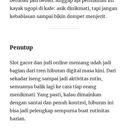
berubah jadi beban. Anggap aja permainan ini
kayak ngopi di kafe: asik dinikmati, tapi jangan
kebablasan sampai bikin dompet menjerit.
Penutup
Slot gacor dan judi online memang udah jadi
bagian dari tren hiburan digital masa kini. Dari
sekadar iseng sampai jadi aktivitas rutin,
semuanya balik lagi ke cara tiap orang
menikmati. Yang pasti, kalau dimainkan
dengan santai dan penuh kontrol, hiburan ini
bisa jadi pelengkap sempurna buat rutinitas
harian.