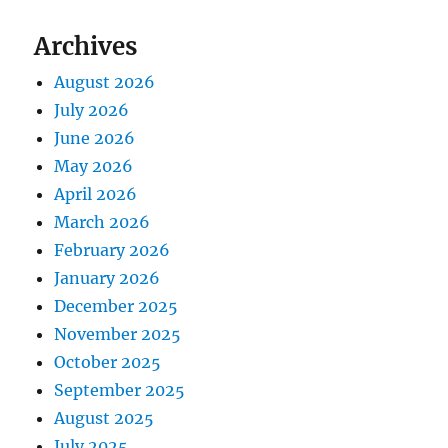
Archives
August 2026
July 2026
June 2026
May 2026
April 2026
March 2026
February 2026
January 2026
December 2025
November 2025
October 2025
September 2025
August 2025
July 2025