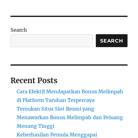
on
Halte66:
Platform
Judi
Online
Terpercaya
Search
dengan
Beragam
SEARCH
Fitur
Unggulan
untuk
Pengguna
Recent Posts
Cara Efektif Mendapatkan Bonus Melimpah
di Platform Taruhan Terpercaya
Temukan Situs Slot Resmi yang
Menawarkan Bonus Melimpah dan Peluang
Menang Tinggi
Keberhasilan Pemula Menggapai