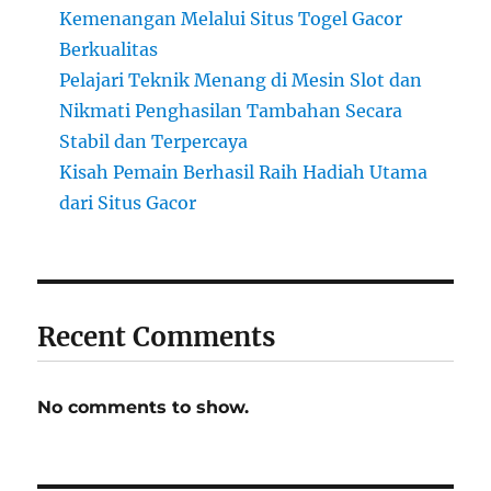
Kemenangan Melalui Situs Togel Gacor
Berkualitas
Pelajari Teknik Menang di Mesin Slot dan
Nikmati Penghasilan Tambahan Secara
Stabil dan Terpercaya
Kisah Pemain Berhasil Raih Hadiah Utama
dari Situs Gacor
Recent Comments
No comments to show.