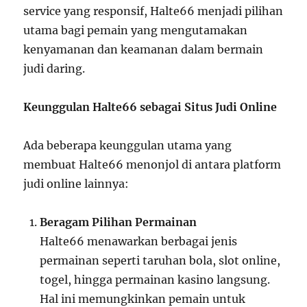
service yang responsif, Halte66 menjadi pilihan
utama bagi pemain yang mengutamakan
kenyamanan dan keamanan dalam bermain
judi daring.
Keunggulan Halte66 sebagai Situs Judi Online
Ada beberapa keunggulan utama yang
membuat Halte66 menonjol di antara platform
judi online lainnya:
Beragam Pilihan Permainan
Halte66 menawarkan berbagai jenis
permainan seperti taruhan bola, slot online,
togel, hingga permainan kasino langsung.
Hal ini memungkinkan pemain untuk