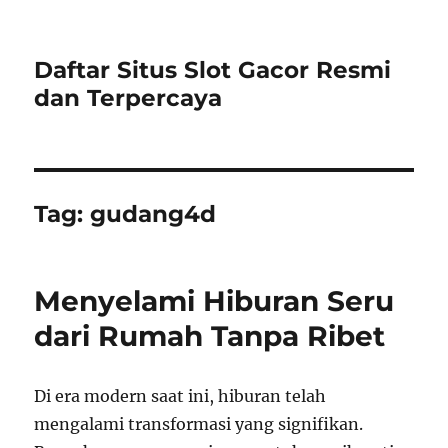
Daftar Situs Slot Gacor Resmi
dan Terpercaya
Tag:
gudang4d
Menyelami Hiburan Seru
dari Rumah Tanpa Ribet
Di era modern saat ini, hiburan telah
mengalami transformasi yang signifikan.