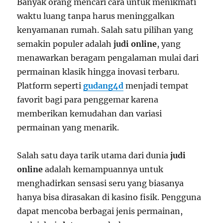
Banyak orang mencari cara untuk menikmati
waktu luang tanpa harus meninggalkan
kenyamanan rumah. Salah satu pilihan yang
semakin populer adalah
judi online
, yang
menawarkan beragam pengalaman mulai dari
permainan klasik hingga inovasi terbaru.
Platform seperti
gudang4d
menjadi tempat
favorit bagi para penggemar karena
memberikan kemudahan dan variasi
permainan yang menarik.
Salah satu daya tarik utama dari dunia
judi
online
adalah kemampuannya untuk
menghadirkan sensasi seru yang biasanya
hanya bisa dirasakan di kasino fisik. Pengguna
dapat mencoba berbagai jenis permainan,