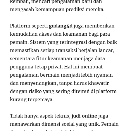
kembali, mencari pengalaman baru dan
mengasah kemampuan prediksi mereka.
Platform seperti
gudang4d
juga memberikan
kemudahan akses dan keamanan bagi para
pemain. Sistem yang terintegrasi dengan baik
memastikan setiap transaksi berjalan lancar,
sementara fitur keamanan menjaga data
pengguna tetap privat. Hal ini membuat
pengalaman bermain menjadi lebih nyaman
dan menyenangkan, tanpa harus khawatir
dengan risiko yang sering ditemui di platform
kurang terpercaya.
Tidak hanya aspek teknis,
judi online
juga
menawarkan dimensi sosial yang unik. Pemain