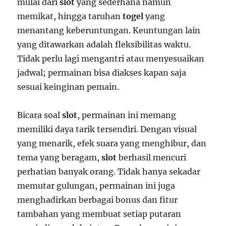
mulai dari
slot
yang sederhana namun
memikat, hingga taruhan
togel
yang
menantang keberuntungan. Keuntungan lain
yang ditawarkan adalah fleksibilitas waktu.
Tidak perlu lagi mengantri atau menyesuaikan
jadwal; permainan bisa diakses kapan saja
sesuai keinginan pemain.
Bicara soal
slot
, permainan ini memang
memiliki daya tarik tersendiri. Dengan visual
yang menarik, efek suara yang menghibur, dan
tema yang beragam,
slot
berhasil mencuri
perhatian banyak orang. Tidak hanya sekadar
memutar gulungan, permainan ini juga
menghadirkan berbagai bonus dan fitur
tambahan yang membuat setiap putaran