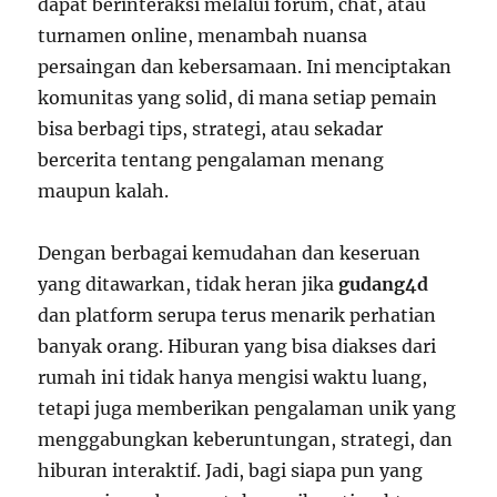
dapat berinteraksi melalui forum, chat, atau
turnamen online, menambah nuansa
persaingan dan kebersamaan. Ini menciptakan
komunitas yang solid, di mana setiap pemain
bisa berbagi tips, strategi, atau sekadar
bercerita tentang pengalaman menang
maupun kalah.
Dengan berbagai kemudahan dan keseruan
yang ditawarkan, tidak heran jika
gudang4d
dan platform serupa terus menarik perhatian
banyak orang. Hiburan yang bisa diakses dari
rumah ini tidak hanya mengisi waktu luang,
tetapi juga memberikan pengalaman unik yang
menggabungkan keberuntungan, strategi, dan
hiburan interaktif. Jadi, bagi siapa pun yang