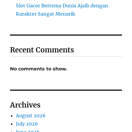
Slot Gacor Bertema Dunia Ajaib dengan
Karakter Sangat Menarik
Recent Comments
No comments to show.
Archives
August 2026
July 2026