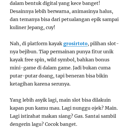
dalam bentuk digital yang kece banget!
Desainnya lebih berwarna, animasinya halus,
dan temanya bisa dari petualangan epik sampai
kuliner Jepang, cuy!
Nah, di platform kayak
grosirtoto
, pilihan slot-
nya bejibun. Tiap permainan punya fitur unik
kayak free spin, wild symbol, bahkan bonus
mini-game di dalam game. Jadi bukan cuma
putar-putar doang, tapi beneran bisa bikin
ketagihan karena serunya.
Yang lebih asyik lagi, main slot bisa dilakuin
kapan pun kamu mau. Lagi nunggu ojek? Main.
Lagi istirahat makan siang? Gas. Santai sambil
dengerin lagu? Cocok banget.