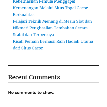
Keberhasilan Pemula Menggapai
Kemenangan Melalui Situs Togel Gacor
Berkualitas
Pelajari Teknik Menang di Mesin Slot dan
Nikmati Penghasilan Tambahan Secara
Stabil dan Terpercaya
Kisah Pemain Berhasil Raih Hadiah Utama
dari Situs Gacor
Recent Comments
No comments to show.