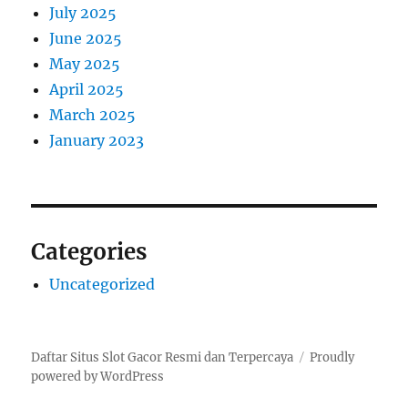
July 2025
June 2025
May 2025
April 2025
March 2025
January 2023
Categories
Uncategorized
Daftar Situs Slot Gacor Resmi dan Terpercaya
Proudly
powered by WordPress