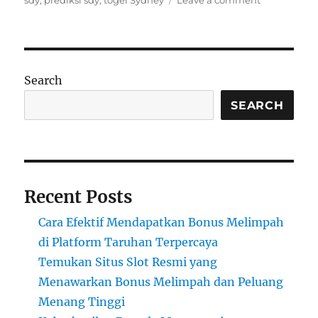
sdy
,
prediksi sdy
,
togel Sydney
Leave a comment
Menyelami
Dunia
Hiburan
Digital
yang
Search
Seru
dan
SEARCH
Menguntun
Recent Posts
Cara Efektif Mendapatkan Bonus Melimpah
di Platform Taruhan Terpercaya
Temukan Situs Slot Resmi yang
Menawarkan Bonus Melimpah dan Peluang
Menang Tinggi