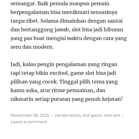
semangat. Baik pemula maupun pemain
berpengalaman bisa menikmati sensasinya
tanpa ribet. Selama dimainkan dengan santai
dan bertanggung jawab, slot bisa jadi hiburan
yang pas buat mengisi waktu dengan cara yang
seru dan modern.
Jadi, kalau pengin pengalaman yang ringan
tapi tetap bikin excited, game slot bisa jadi
pilihan yang cocok. Tinggal pilih tema yang
kamu suka, atur ritme permainan, dan
nikmatin setiap putaran yang penuh kejutan!
Posted
Tags
November 26, 2025
cendanatoto
,
slot gacor
,
toto slot
on
on
Leave a comment
Sensasi
Main