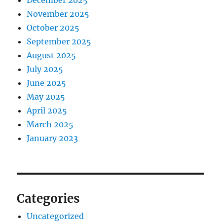
December 2025
November 2025
October 2025
September 2025
August 2025
July 2025
June 2025
May 2025
April 2025
March 2025
January 2023
Categories
Uncategorized