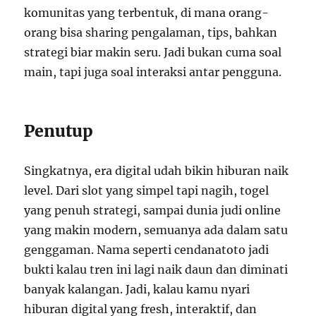
komunitas yang terbentuk, di mana orang-
orang bisa sharing pengalaman, tips, bahkan
strategi biar makin seru. Jadi bukan cuma soal
main, tapi juga soal interaksi antar pengguna.
Penutup
Singkatnya, era digital udah bikin hiburan naik
level. Dari slot yang simpel tapi nagih, togel
yang penuh strategi, sampai dunia judi online
yang makin modern, semuanya ada dalam satu
genggaman. Nama seperti cendanatoto jadi
bukti kalau tren ini lagi naik daun dan diminati
banyak kalangan. Jadi, kalau kamu nyari
hiburan digital yang fresh, interaktif, dan