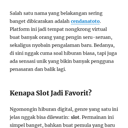
Salah satu nama yang belakangan sering
banget dibicarakan adalah
cendanatoto
.
Platform ini jadi tempat nongkrong virtual
buat banyak orang yang pengin seru-seruan,
sekaligus nyobain pengalaman baru. Bedanya,
di sini nggak cuma soal hiburan biasa, tapi juga
ada sensasi unik yang bikin banyak pengguna
penasaran dan balik lagi.
Kenapa Slot Jadi Favorit?
Ngomongin hiburan digital, genre yang satu ini
jelas nggak bisa dilewatin:
slot
. Permainan ini
simpel banget, bahkan buat pemula yang baru