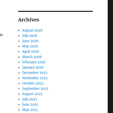
Archives
n
August 2026
n
July 2026
June 2026
May 2026
April 2026
March 2026
February 2026
January 2026
December 2025
November 2025
October 2025
September 2025
August 2025
July 2025
June 2025
May 2025