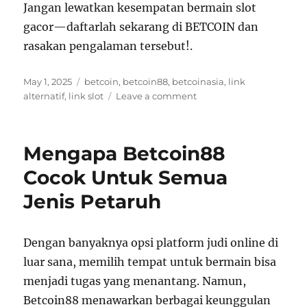
Jangan lewatkan kesempatan bermain slot
gacor—daftarlah sekarang di BETCOIN dan
rasakan pengalaman tersebut!.
Posted
Tags
May 1, 2025
betcoin
,
betcoin88
,
betcoinasia
,
link
on
on
alternatif
,
link slot
Leave a comment
BETCOIN
Jadi
Pilihan
Mengapa Betcoin88
Favorit
Pecinta
Cocok Untuk Semua
Slot
Jenis Petaruh
Gacor
di
Indonesia
Dengan banyaknya opsi platform judi online di
luar sana, memilih tempat untuk bermain bisa
menjadi tugas yang menantang. Namun,
Betcoin88 menawarkan berbagai keunggulan