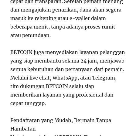
cepat dan transparan. Setelah pemain menang
dan mengajukan penarikan, dana akan segera
masuk ke rekening atau e-wallet dalam
beberapa menit, tanpa adanya proses rumit
atau penundaan.
BETCOIN juga menyediakan layanan pelanggan
yang siap membantu selama 24 jam, menjawab
semua kebutuhan dan pertanyaan dari pemain.
Melalui live chat, WhatsApp, atau Telegram,
tim dukungan BETCOIN selalu siap
memberikan layanan yang profesional dan
cepat tanggap.
Pendaftaran yang Mudah, Bermain Tanpa
Hambatan