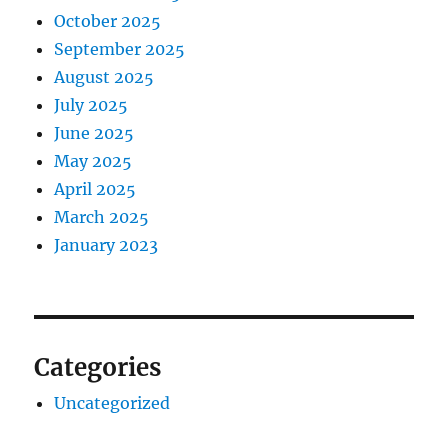
October 2025
September 2025
August 2025
July 2025
June 2025
May 2025
April 2025
March 2025
January 2023
Categories
Uncategorized