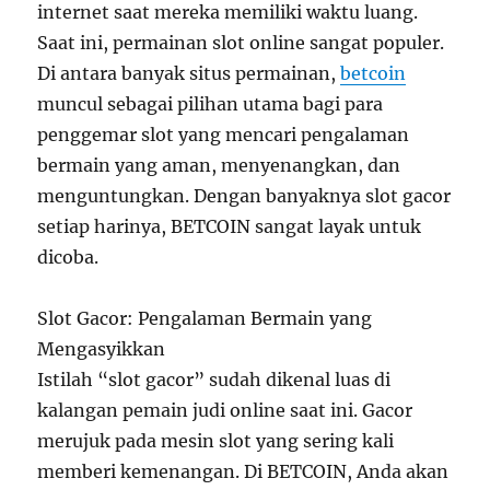
internet saat mereka memiliki waktu luang.
Saat ini, permainan slot online sangat populer.
Di antara banyak situs permainan,
betcoin
muncul sebagai pilihan utama bagi para
penggemar slot yang mencari pengalaman
bermain yang aman, menyenangkan, dan
menguntungkan. Dengan banyaknya slot gacor
setiap harinya, BETCOIN sangat layak untuk
dicoba.
Slot Gacor: Pengalaman Bermain yang
Mengasyikkan
Istilah “slot gacor” sudah dikenal luas di
kalangan pemain judi online saat ini. Gacor
merujuk pada mesin slot yang sering kali
memberi kemenangan. Di BETCOIN, Anda akan