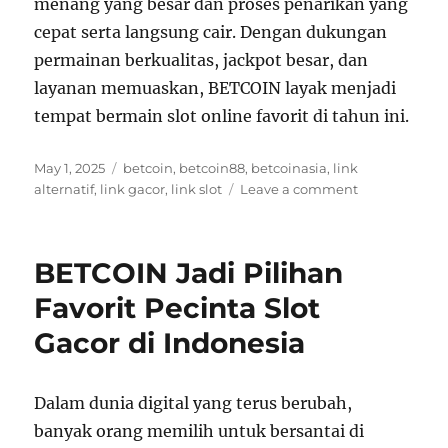
menang yang besar dan proses penarikan yang
cepat serta langsung cair. Dengan dukungan
permainan berkualitas, jackpot besar, dan
layanan memuaskan, BETCOIN layak menjadi
tempat bermain slot online favorit di tahun ini.
Posted
Tags
May 1, 2025
betcoin
,
betcoin88
,
betcoinasia
,
link
on
on
alternatif
,
link gacor
,
link slot
Leave a comment
BETCOIN
Slot:
Auto
BETCOIN Jadi Pilihan
Kaya
Tanpa
Favorit Pecinta Slot
Ribet!
Gacor di Indonesia
Dalam dunia digital yang terus berubah,
banyak orang memilih untuk bersantai di