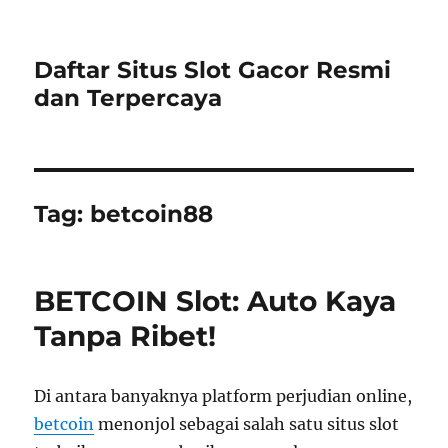
Daftar Situs Slot Gacor Resmi
dan Terpercaya
Tag:
betcoin88
BETCOIN Slot: Auto Kaya
Tanpa Ribet!
Di antara banyaknya platform perjudian online,
betcoin
menonjol sebagai salah satu situs slot