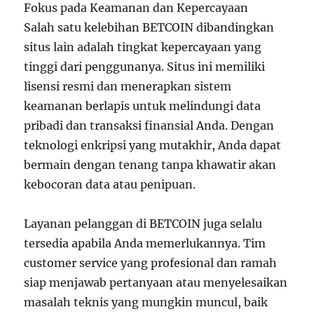
Fokus pada Keamanan dan Kepercayaan
Salah satu kelebihan BETCOIN dibandingkan
situs lain adalah tingkat kepercayaan yang
tinggi dari penggunanya. Situs ini memiliki
lisensi resmi dan menerapkan sistem
keamanan berlapis untuk melindungi data
pribadi dan transaksi finansial Anda. Dengan
teknologi enkripsi yang mutakhir, Anda dapat
bermain dengan tenang tanpa khawatir akan
kebocoran data atau penipuan.
Layanan pelanggan di BETCOIN juga selalu
tersedia apabila Anda memerlukannya. Tim
customer service yang profesional dan ramah
siap menjawab pertanyaan atau menyelesaikan
masalah teknis yang mungkin muncul, baik