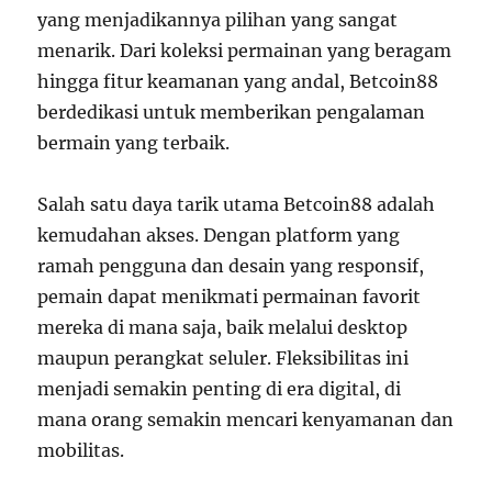
yang menjadikannya pilihan yang sangat
menarik. Dari koleksi permainan yang beragam
hingga fitur keamanan yang andal, Betcoin88
berdedikasi untuk memberikan pengalaman
bermain yang terbaik.
Salah satu daya tarik utama Betcoin88 adalah
kemudahan akses. Dengan platform yang
ramah pengguna dan desain yang responsif,
pemain dapat menikmati permainan favorit
mereka di mana saja, baik melalui desktop
maupun perangkat seluler. Fleksibilitas ini
menjadi semakin penting di era digital, di
mana orang semakin mencari kenyamanan dan
mobilitas.