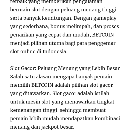
terbaik yang memberikan pengalaman
bermain slot dengan peluang menang tinggi
serta banyak keuntungan. Dengan gameplay
yang sederhana, bonus melimpah, dan proses
penarikan yang cepat dan mudah, BETCOIN
menjadi pilihan utama bagi para penggemar
slot online di Indonesia.
Slot Gacor: Peluang Menang yang Lebih Besar
Salah satu alasan mengapa banyak pemain
memilih BETCOIN adalah pilihan slot gacor
yang ditawarkan. Slot gacor adalah istilah
untuk mesin slot yang menawarkan tingkat
kemenangan tinggi, sehingga membuat
pemain lebih mudah mendapatkan kombinasi
menang dan jackpot besar.