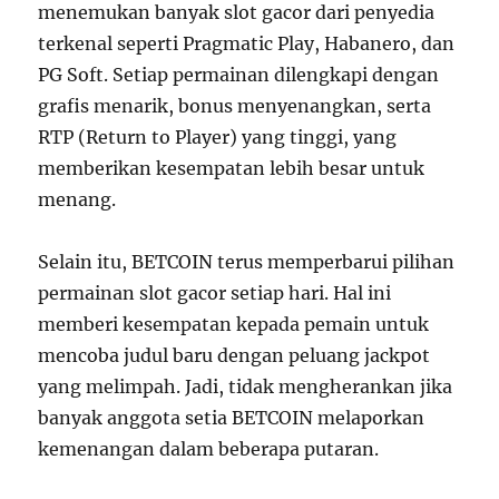
menemukan banyak slot gacor dari penyedia
terkenal seperti Pragmatic Play, Habanero, dan
PG Soft. Setiap permainan dilengkapi dengan
grafis menarik, bonus menyenangkan, serta
RTP (Return to Player) yang tinggi, yang
memberikan kesempatan lebih besar untuk
menang.
Selain itu, BETCOIN terus memperbarui pilihan
permainan slot gacor setiap hari. Hal ini
memberi kesempatan kepada pemain untuk
mencoba judul baru dengan peluang jackpot
yang melimpah. Jadi, tidak mengherankan jika
banyak anggota setia BETCOIN melaporkan
kemenangan dalam beberapa putaran.