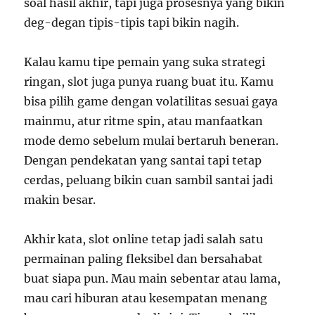
soal hasil akhir, tapi juga prosesnya yang bikin
deg-degan tipis-tipis tapi bikin nagih.
Kalau kamu tipe pemain yang suka strategi
ringan, slot juga punya ruang buat itu. Kamu
bisa pilih game dengan volatilitas sesuai gaya
mainmu, atur ritme spin, atau manfaatkan
mode demo sebelum mulai bertaruh beneran.
Dengan pendekatan yang santai tapi tetap
cerdas, peluang bikin cuan sambil santai jadi
makin besar.
Akhir kata, slot online tetap jadi salah satu
permainan paling fleksibel dan bersahabat
buat siapa pun. Mau main sebentar atau lama,
mau cari hiburan atau kesempatan menang