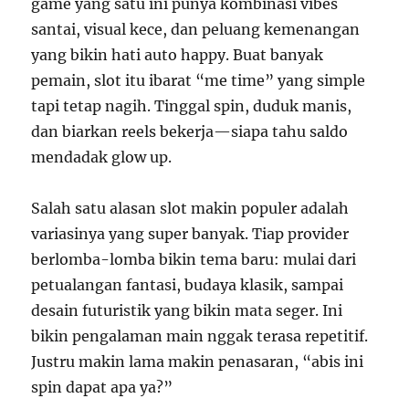
game yang satu ini punya kombinasi vibes
santai, visual kece, dan peluang kemenangan
yang bikin hati auto happy. Buat banyak
pemain, slot itu ibarat “me time” yang simple
tapi tetap nagih. Tinggal spin, duduk manis,
dan biarkan reels bekerja—siapa tahu saldo
mendadak glow up.
Salah satu alasan slot makin populer adalah
variasinya yang super banyak. Tiap provider
berlomba-lomba bikin tema baru: mulai dari
petualangan fantasi, budaya klasik, sampai
desain futuristik yang bikin mata seger. Ini
bikin pengalaman main nggak terasa repetitif.
Justru makin lama makin penasaran, “abis ini
spin dapat apa ya?”