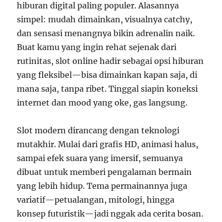
hiburan digital paling populer. Alasannya
simpel: mudah dimainkan, visualnya catchy,
dan sensasi menangnya bikin adrenalin naik.
Buat kamu yang ingin rehat sejenak dari
rutinitas, slot online hadir sebagai opsi hiburan
yang fleksibel—bisa dimainkan kapan saja, di
mana saja, tanpa ribet. Tinggal siapin koneksi
internet dan mood yang oke, gas langsung.
Slot modern dirancang dengan teknologi
mutakhir. Mulai dari grafis HD, animasi halus,
sampai efek suara yang imersif, semuanya
dibuat untuk memberi pengalaman bermain
yang lebih hidup. Tema permainannya juga
variatif—petualangan, mitologi, hingga
konsep futuristik—jadi nggak ada cerita bosan.