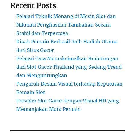
Recent Posts
Pelajari Teknik Menang di Mesin Slot dan
Nikmati Penghasilan Tambahan Secara
Stabil dan Terpercaya
Kisah Pemain Berhasil Raih Hadiah Utama
dari Situs Gacor
Pelajari Cara Memaksimalkan Keuntungan
dari Slot Gacor Thailand yang Sedang Trend
dan Menguntungkan
Pengaruh Desain Visual terhadap Keputusan
Pemain Slot
Provider Slot Gacor dengan Visual HD yang
Memanjakan Mata Pemain