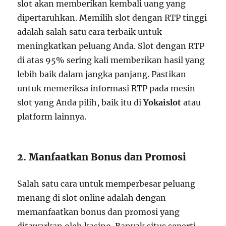
slot akan memberikan kembali uang yang
dipertaruhkan. Memilih slot dengan RTP tinggi
adalah salah satu cara terbaik untuk
meningkatkan peluang Anda. Slot dengan RTP
di atas 95% sering kali memberikan hasil yang
lebih baik dalam jangka panjang. Pastikan
untuk memeriksa informasi RTP pada mesin
slot yang Anda pilih, baik itu di
Yokaislot
atau
platform lainnya.
2. Manfaatkan Bonus dan Promosi
Salah satu cara untuk memperbesar peluang
menang di slot online adalah dengan
memanfaatkan bonus dan promosi yang