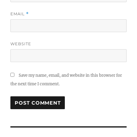
EMAIL
*
WEBSITE
Save my name, email, and website in this browser for
the next time I comment.
Post