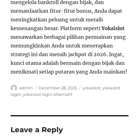
mengelola bankroll dengan bijak, dan
memanfaatkan fitur-fitur bonus, Anda dapat
meningkatkan peluang untuk meraih
kemenangan besar. Platform seperti
Yokaislot
menawarkan berbagai pilihan permainan yang
memungkinkan Anda untuk menerapkan
strategi ini dan meraih jackpot di 2026. Ingat,
kunci utama adalah bermain dengan bijak dan
menikmati setiap putaran yang Anda mainkan!
Author
Posted
Tags
admin
December 28, 2025
yokaislot
,
yokaislot
on
login
,
yokaislot login alternatif
Leave a Reply