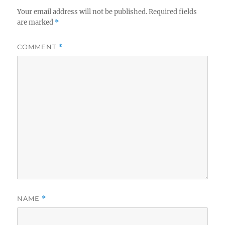
Your email address will not be published.
Required fields
are marked
*
COMMENT
*
NAME
*