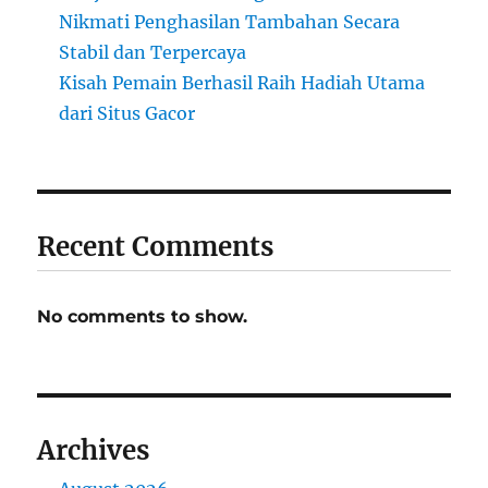
Nikmati Penghasilan Tambahan Secara
Stabil dan Terpercaya
Kisah Pemain Berhasil Raih Hadiah Utama
dari Situs Gacor
Recent Comments
No comments to show.
Archives