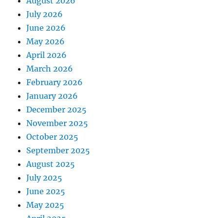
August 2026
July 2026
June 2026
May 2026
April 2026
March 2026
February 2026
January 2026
December 2025
November 2025
October 2025
September 2025
August 2025
July 2025
June 2025
May 2025