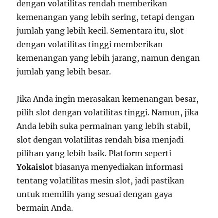
dengan volatilitas rendah memberikan
kemenangan yang lebih sering, tetapi dengan
jumlah yang lebih kecil. Sementara itu, slot
dengan volatilitas tinggi memberikan
kemenangan yang lebih jarang, namun dengan
jumlah yang lebih besar.
Jika Anda ingin merasakan kemenangan besar,
pilih slot dengan volatilitas tinggi. Namun, jika
Anda lebih suka permainan yang lebih stabil,
slot dengan volatilitas rendah bisa menjadi
pilihan yang lebih baik. Platform seperti
Yokaislot
biasanya menyediakan informasi
tentang volatilitas mesin slot, jadi pastikan
untuk memilih yang sesuai dengan gaya
bermain Anda.