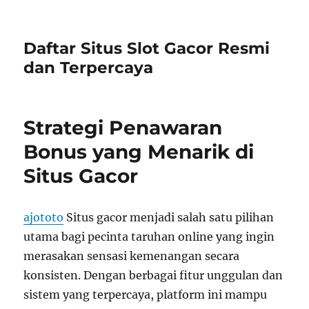
Daftar Situs Slot Gacor Resmi
dan Terpercaya
Strategi Penawaran
Bonus yang Menarik di
Situs Gacor
ajototo
Situs gacor menjadi salah satu pilihan
utama bagi pecinta taruhan online yang ingin
merasakan sensasi kemenangan secara
konsisten. Dengan berbagai fitur unggulan dan
sistem yang terpercaya, platform ini mampu