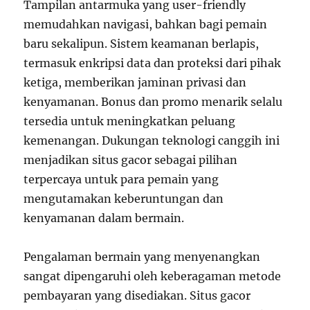
Tampilan antarmuka yang user-friendly
memudahkan navigasi, bahkan bagi pemain
baru sekalipun. Sistem keamanan berlapis,
termasuk enkripsi data dan proteksi dari pihak
ketiga, memberikan jaminan privasi dan
kenyamanan. Bonus dan promo menarik selalu
tersedia untuk meningkatkan peluang
kemenangan. Dukungan teknologi canggih ini
menjadikan situs gacor sebagai pilihan
terpercaya untuk para pemain yang
mengutamakan keberuntungan dan
kenyamanan dalam bermain.
Pengalaman bermain yang menyenangkan
sangat dipengaruhi oleh keberagaman metode
pembayaran yang disediakan. Situs gacor