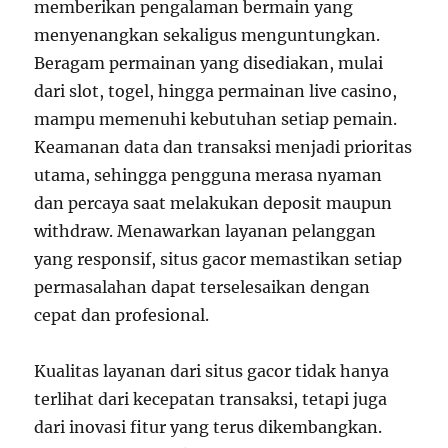
memberikan pengalaman bermain yang
menyenangkan sekaligus menguntungkan.
Beragam permainan yang disediakan, mulai
dari slot, togel, hingga permainan live casino,
mampu memenuhi kebutuhan setiap pemain.
Keamanan data dan transaksi menjadi prioritas
utama, sehingga pengguna merasa nyaman
dan percaya saat melakukan deposit maupun
withdraw. Menawarkan layanan pelanggan
yang responsif, situs gacor memastikan setiap
permasalahan dapat terselesaikan dengan
cepat dan profesional.
Kualitas layanan dari situs gacor tidak hanya
terlihat dari kecepatan transaksi, tetapi juga
dari inovasi fitur yang terus dikembangkan.