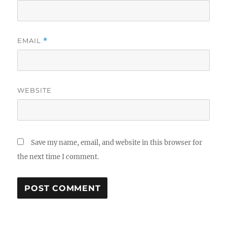
EMAIL
*
WEBSITE
Save my name, email, and website in this browser for
the next time I comment.