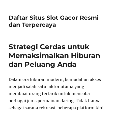
Daftar Situs Slot Gacor Resmi
dan Terpercaya
Strategi Cerdas untuk
Memaksimalkan Hiburan
dan Peluang Anda
Dalam era hiburan modern, kemudahan akses
menjadi salah satu faktor utama yang
membuat orang tertarik untuk mencoba
berbagai jenis permainan daring. Tidak hanya
sebagai sarana rekreasi, beberapa platform kini