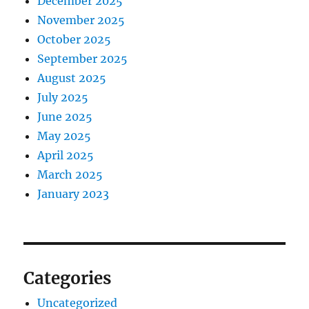
December 2025
November 2025
October 2025
September 2025
August 2025
July 2025
June 2025
May 2025
April 2025
March 2025
January 2023
Categories
Uncategorized