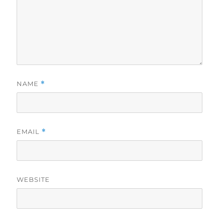
NAME
*
EMAIL
*
WEBSITE