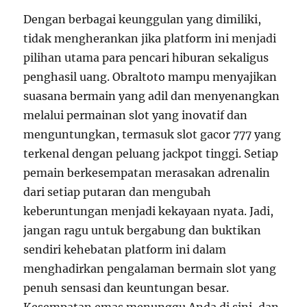
Dengan berbagai keunggulan yang dimiliki,
tidak mengherankan jika platform ini menjadi
pilihan utama para pencari hiburan sekaligus
penghasil uang. Obraltoto mampu menyajikan
suasana bermain yang adil dan menyenangkan
melalui permainan slot yang inovatif dan
menguntungkan, termasuk slot gacor 777 yang
terkenal dengan peluang jackpot tinggi. Setiap
pemain berkesempatan merasakan adrenalin
dari setiap putaran dan mengubah
keberuntungan menjadi kekayaan nyata. Jadi,
jangan ragu untuk bergabung dan buktikan
sendiri kehebatan platform ini dalam
menghadirkan pengalaman bermain slot yang
penuh sensasi dan keuntungan besar.