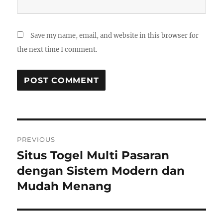
Save my name, email, and website in this browser for
the next time I comment.
Post
PREVIOUS
navigation
Situs Togel Multi Pasaran
Previous
post:
dengan Sistem Modern dan
Mudah Menang