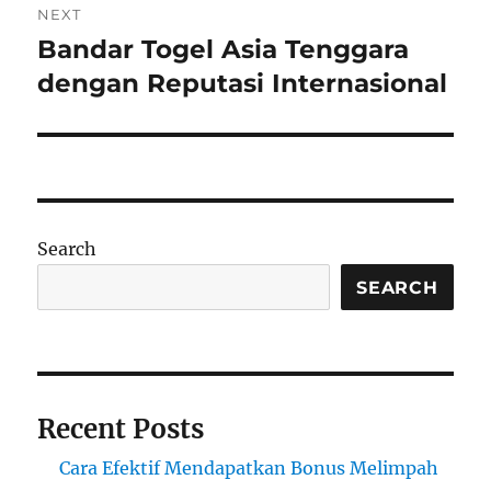
NEXT
Bandar Togel Asia Tenggara
Next
post:
dengan Reputasi Internasional
Search
SEARCH
Recent Posts
Cara Efektif Mendapatkan Bonus Melimpah