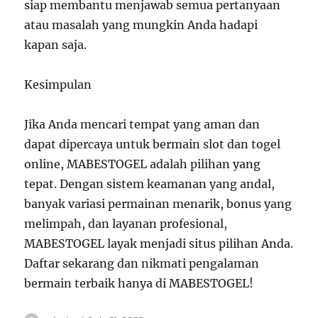
siap membantu menjawab semua pertanyaan
atau masalah yang mungkin Anda hadapi
kapan saja.
Kesimpulan
Jika Anda mencari tempat yang aman dan
dapat dipercaya untuk bermain slot dan togel
online, MABESTOGEL adalah pilihan yang
tepat. Dengan sistem keamanan yang andal,
banyak variasi permainan menarik, bonus yang
melimpah, dan layanan profesional,
MABESTOGEL layak menjadi situs pilihan Anda.
Daftar sekarang dan nikmati pengalaman
bermain terbaik hanya di MABESTOGEL!