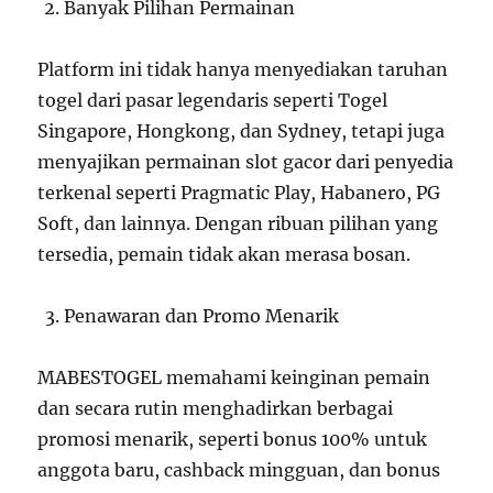
Banyak Pilihan Permainan
Platform ini tidak hanya menyediakan taruhan
togel dari pasar legendaris seperti Togel
Singapore, Hongkong, dan Sydney, tetapi juga
menyajikan permainan slot gacor dari penyedia
terkenal seperti Pragmatic Play, Habanero, PG
Soft, dan lainnya. Dengan ribuan pilihan yang
tersedia, pemain tidak akan merasa bosan.
Penawaran dan Promo Menarik
MABESTOGEL memahami keinginan pemain
dan secara rutin menghadirkan berbagai
promosi menarik, seperti bonus 100% untuk
anggota baru, cashback mingguan, dan bonus