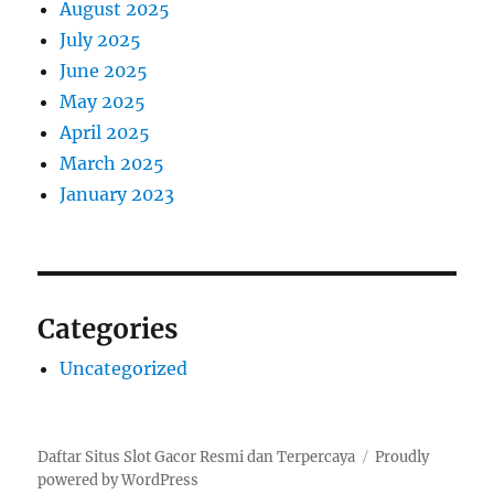
August 2025
July 2025
June 2025
May 2025
April 2025
March 2025
January 2023
Categories
Uncategorized
Daftar Situs Slot Gacor Resmi dan Terpercaya
Proudly
powered by WordPress